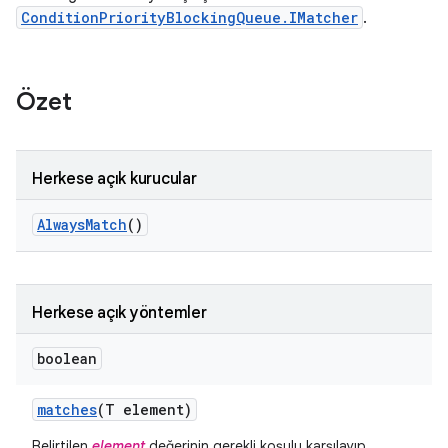
ConditionPriorityBlockingQueue.IMatcher
.
Özet
Herkese açık kurucular
Always
Match
()
Herkese açık yöntemler
boolean
matches
(T element)
Belirtilen
element
değerinin gerekli koşulu karşılayıp