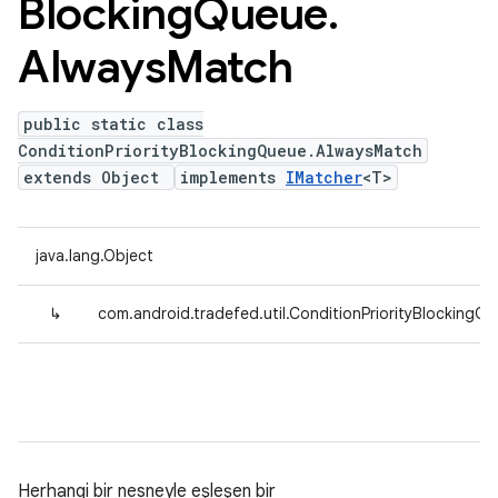
Blocking
Queue
.
Always
Match
public static class
ConditionPriorityBlockingQueue.AlwaysMatch
extends Object
implements
IMatcher
<T>
java.lang.Object
↳
com.android.tradefed.util.ConditionPriorityBlocking
Herhangi bir nesneyle eşleşen bir