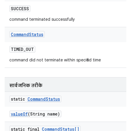
SUCCESS
command terminated successfully
Command
Status
TIMED
_
OUT
command did not terminate within specified time
सार्वजनिक तरीके
static
Command
Status
value
Of
(String name)
static final
Command
Status[]