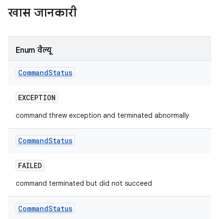
खास जानकारी
Enum वैल्यू
Command
Status
EXCEPTION
command threw exception and terminated abnormally
Command
Status
FAILED
command terminated but did not succeed
Command
Status