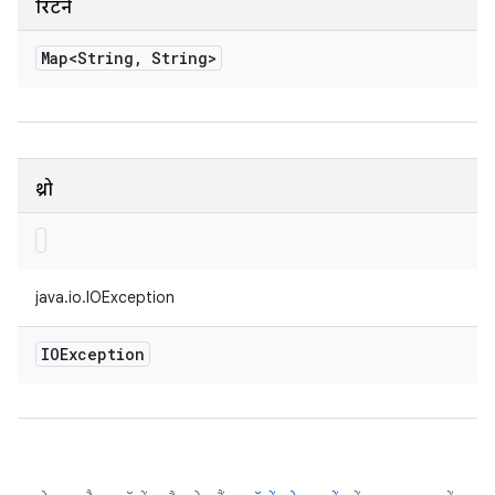
रिटर्न
Map<String
,
String>
थ्रो
java.io.IOException
IOException