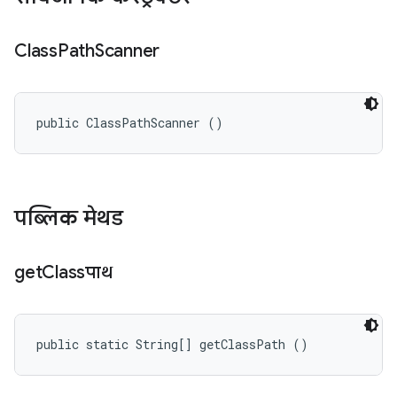
Class
Path
Scanner
public ClassPathScanner ()
पब्लिक मेथड
get
Classपाथ
public static String[] getClassPath ()