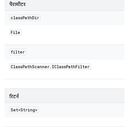
पैरामीटर
class
Path
Dir
File
filter
Class
Path
Scanner
.
IClass
Path
Filter
रिटर्न
Set<String>