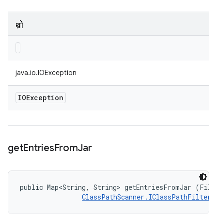
थ्रो
java.io.IOException
IOException
get
Entries
From
Jar
public Map<String, String> getEntriesFromJar (File 
ClassPathScanner.IClassPathFilter
 