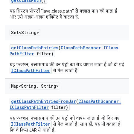
get
Class
Path
()
यह सिस्टम प्रॉपर्टी "java.class.path" से क्लास पाथ को पाता है
और उसे अलग-अलग एलिमेंट में बांटता है.
Set<String>
get
Class
Path
Entries
(
Class
Path
Scanner
.
IClass
Path
Filter
filter)
यह फ़ंक्शन, क्लासपाथ की उन एंट्री का सेट वापस लाता है जो दी गई
IClassPathFilter
से मेल खाती हैं
Map<String
,
String>
get
Class
Path
Entries
From
Jar
(
Class
Path
Scanner
.
IClass
Path
Filter
filter)
यह फ़ंक्शन, क्लासपाथ की उन एंट्री को वापस लाता है जो दिए गए
IClassPathFilter
से मेल खाती हैं. साथ ही, यह भी बताता है
कि वे किस JAR से आती हैं.