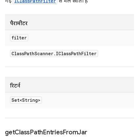
गई
IClassPathFilter
से मेल खाती हैं
पैरामीटर
filter
Class
Path
Scanner
.
IClass
Path
Filter
रिटर्न
Set<String>
get
Class
Path
Entries
From
Jar