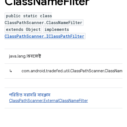
Class
Name
Filter
public static class
ClassPathScanner.ClassNameFilter
extends Object
implements
ClassPathScanner.IClassPathFilter
java.lang.অবজেক্ট
↳
com.android.tradefed.util.ClassPathScanner.ClassNameFi
পরিচিত সরাসরি সাবক্লাস
ClassPathScanner.ExternalClassNameFilter