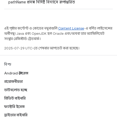
pathName প্রসঙ্গ নির্দিষ্ট বিন্যাসে রূপান্তরিত
এই পৃষ্ঠার কন্টেন্ট ও কোডের নমুনাগুলি
Content License
-এ বর্ণিত লাইসেন্সের
অধীনস্থ। Java এবং OpenJDK হল Oracle এবং/অথবা তার অ্যাফিলিয়েট
সংস্থার রেজিস্টার্ড ট্রেডমার্ক।
2025-07-29 UTC-তে শেষবার আপডেট করা হয়েছে।
বিল্ড
Android স্টোরেজ
প্রয়োজনীয়তা
ডাউনলোড হচ্ছে
প্রিভিউ বাইনারি
ফ্যাক্টরি ইমেজ
ড্রাইভার বাইনারি