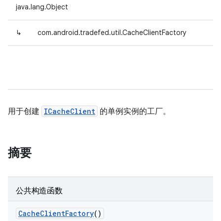
java.lang.Object
↳
com.android.tradefed.util.CacheClientFactory
用于创建
ICacheClient
的单例实例的工厂。
摘要
公共构造函数
Cache
Client
Factory
()