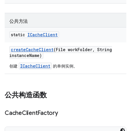
公共方法
static
ICache
Client
create
Cache
Client
(File work
Folder
,
String
instance
Name)
ICacheClient
创建
的单例实例。
公共构造函数
Cache
Client
Factory