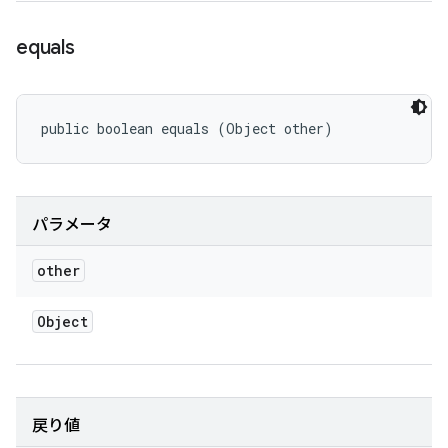
equals
public boolean equals (Object other)
パラメータ
other
Object
戻り値