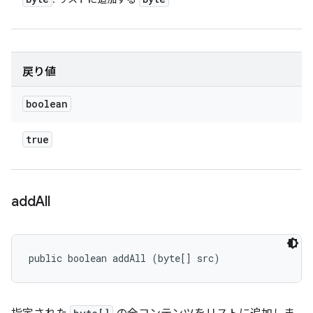
戻り値
boolean
true
add
All
public boolean addAll (byte[] src)