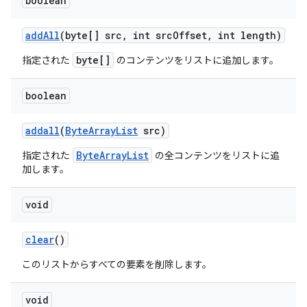
boolean
add
All
(byte[] src
,
int src
Offset
,
int length)
byte[]
指定された
のコンテンツをリストに追加します。
boolean
addall
(
Byte
Array
List
src)
ByteArrayList
指定された
の全コンテンツをリストに追
加します。
void
clear
()
このリストからすべての要素を削除します。
void