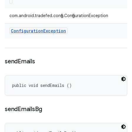
com.android.tradefed.config.ConfigurationException
Configuration
Exception
send
Emails
public void sendEmails ()
send
Emails
Bg