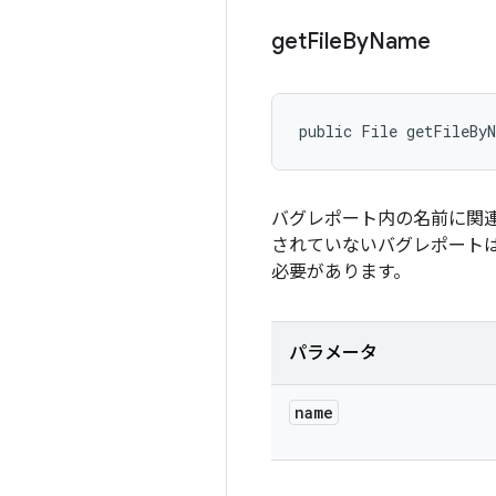
get
File
By
Name
public File getFileBy
バグレポート内の名前に関
されていないバグレポートは
必要があります。
パラメータ
name