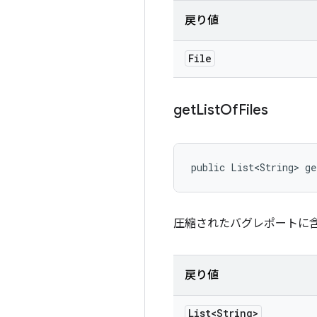
戻り値
File
get
List
Of
Files
public List<String> g
圧縮されたバグレポートに含
戻り値
List<String>