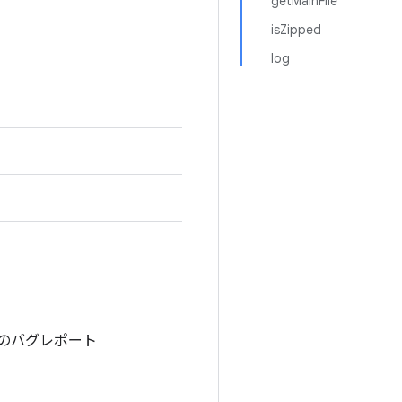
getMainFile
isZipped
log
式のバグレポート