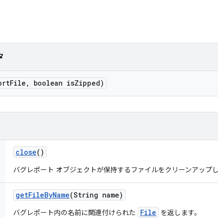
タ
ort
File
,
boolean is
Zipped)
close
()
バグレポート オブジェクトが保持するファイルをクリーンアップ
get
File
By
Name
(String name)
File
バグレポート内の名前に関連付けられた
を返します。