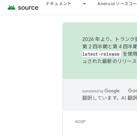
ドキュメント
Android ソース
2026 年より、トラ
第 2 四半期と第 4 四
latest-release
を使用
ュされた最新のリリース
Go
翻訳しています。AI 
AOSP