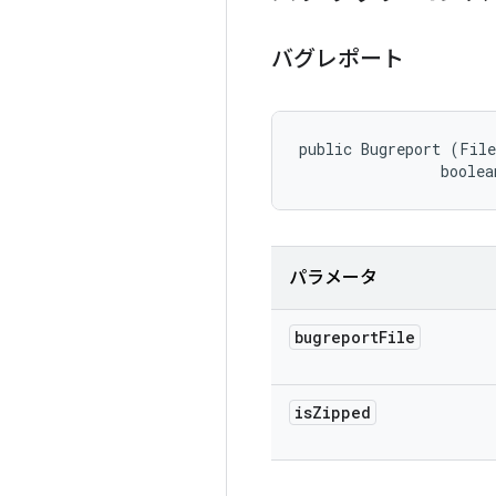
バグレポート
public Bugreport (File
                boolea
パラメータ
bugreport
File
is
Zipped