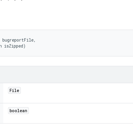
 bugreportFile, 

n isZipped)
File
boolean