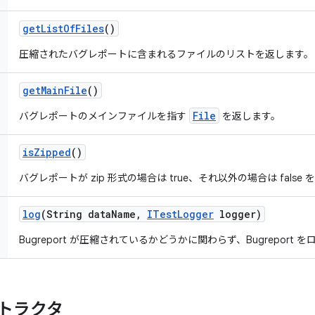
get
List
Of
Files
()
圧縮されたバグレポートに含まれるファイルのリストを返します。
get
Main
File
()
File
バグレポートのメインファイルを指す
を返します。
is
Zipped
()
バグレポートが zip 形式の場合は true、それ以外の場合は false
log
(String data
Name
,
ITest
Logger
logger)
Bugreport が圧縮されているかどうかに関わらず、Bugreport
トラクタ