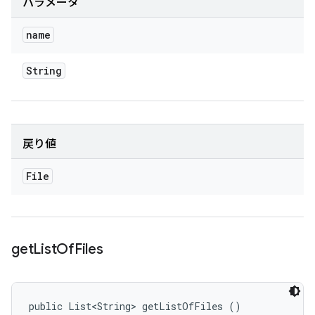
パラメータ
name
String
戻り値
File
get
List
Of
Files
public List<String> getListOfFiles ()