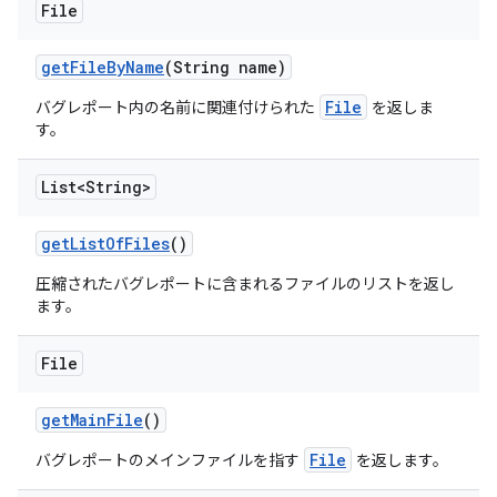
File
get
File
By
Name
(String name)
File
バグレポート内の名前に関連付けられた
を返しま
す。
List<String>
get
List
Of
Files
()
圧縮されたバグレポートに含まれるファイルのリストを返し
ます。
File
get
Main
File
()
File
バグレポートのメインファイルを指す
を返します。