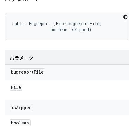
public Bugreport (File bugreportFile, 

                boolean isZipped)
パラメータ
bugreport
File
File
is
Zipped
boolean