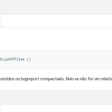
etListOfFiles ()
s contidos no bugreport compactado. Nulo se não for um relat