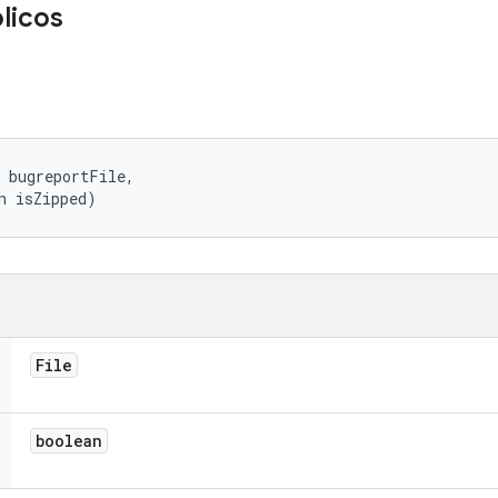
licos
 bugreportFile, 

n isZipped)
File
boolean