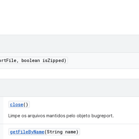
ort
File
,
boolean is
Zipped)
close
()
Limpe os arquivos mantidos pelo objeto bugreport.
get
File
By
Name
(String name)