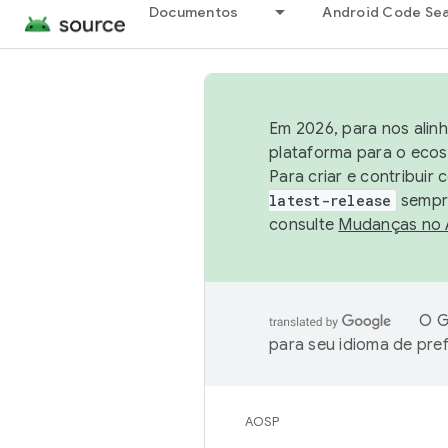
Documentos
Android Code Se
Em 2026, para nos alin
plataforma para o ecos
Para criar e contribuir
latest-release
sempre
consulte
Mudanças no
O G
para seu idioma de pre
AOSP