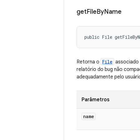
get
File
By
Name
public File getFileBy
Retorna o
File
associado a
relatório do bug não compa
adequadamente pelo usuári
Parâmetros
name