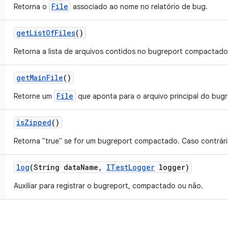
File
Retorna o
associado ao nome no relatório de bug.
get
List
Of
Files
()
Retorna a lista de arquivos contidos no bugreport compactado
get
Main
File
()
File
Retorne um
que aponta para o arquivo principal do bugr
is
Zipped
()
Retorna "true" se for um bugreport compactado. Caso contrário
log
(String data
Name
,
ITest
Logger
logger)
Auxiliar para registrar o bugreport, compactado ou não.