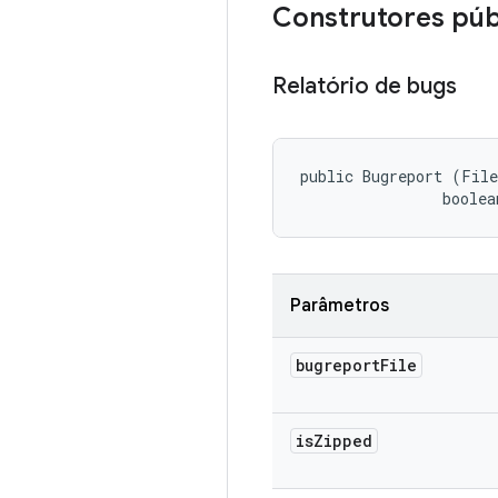
Construtores púb
Relatório de bugs
public Bugreport (File
                boolea
Parâmetros
bugreport
File
is
Zipped