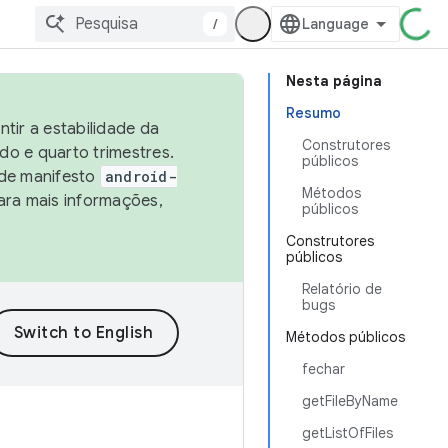
/
Nesta página
Resumo
tir a estabilidade da
Construtores
o e quarto trimestres.
públicos
 de manifesto
android-
Métodos
ara mais informações,
públicos
Construtores
públicos
Relatório de
bugs
Métodos públicos
fechar
getFileByName
getListOfFiles