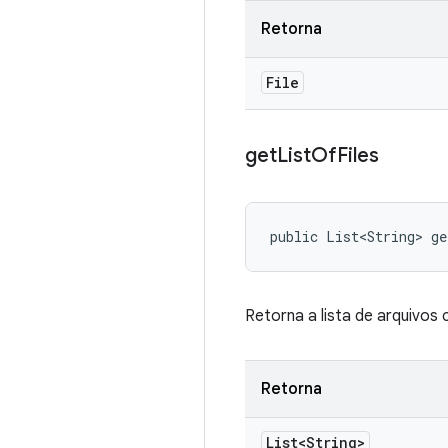
Retorna
File
get
List
Of
Files
public List<String> g
Retorna a lista de arquivo
Retorna
List<String>