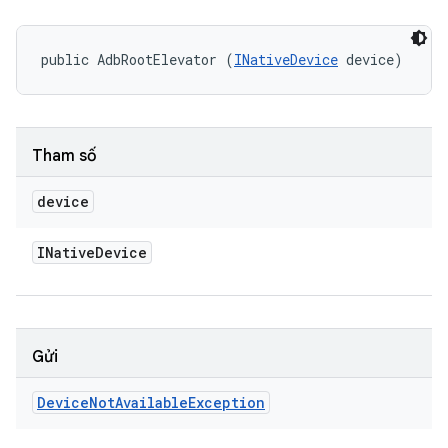
public AdbRootElevator (
INativeDevice
 device)
Tham số
device
INative
Device
Gửi
Device
Not
Available
Exception