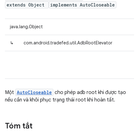
extends Object
implements AutoCloseable
java.lang.Object
↳
com.android.tradefed.util.AdbRootElevator
Một
AutoCloseable
cho phép adb root khi được tạo
nếu cần và khôi phục trạng thái root khi hoàn tất.
Tóm tắt