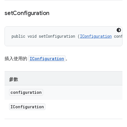
set
Configuration
public void setConfiguration (
IConfiguration
 confi
插入使用的
IConfiguration
。
參數
configuration
IConfiguration