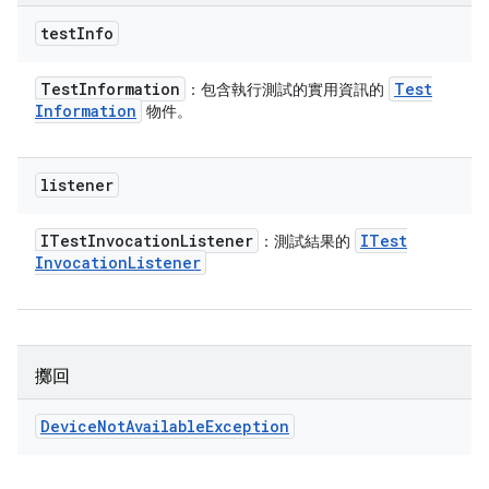
test
Info
Test
Information
Test
：包含執行測試的實用資訊的
Information
物件。
listener
ITest
Invocation
Listener
ITest
：測試結果的
Invocation
Listener
擲回
Device
Not
Available
Exception