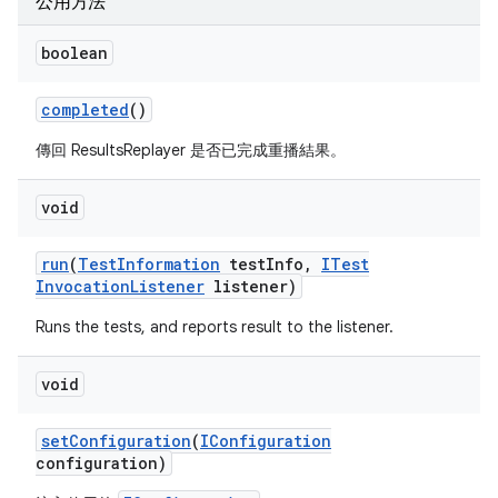
公用方法
boolean
completed
()
傳回 ResultsReplayer 是否已完成重播結果。
void
run
(
Test
Information
test
Info
,
ITest
Invocation
Listener
listener)
Runs the tests, and reports result to the listener.
void
set
Configuration
(
IConfiguration
configuration)