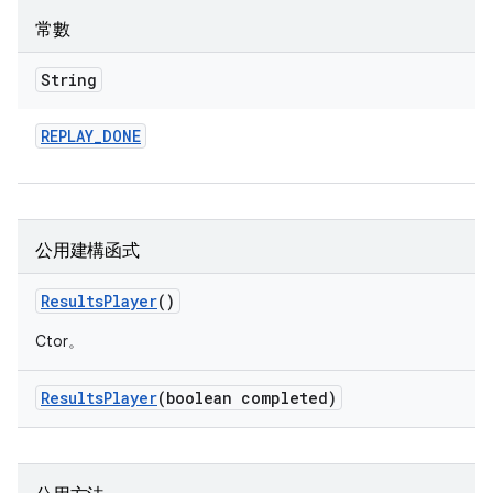
常數
String
REPLAY
_
DONE
公用建構函式
Results
Player
()
Ctor。
Results
Player
(boolean completed)