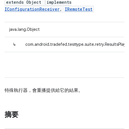
extends Object
implements
IConfigurationReceiver
,
IRemoteTest
java.lang.Object
↳
com.android.tradefed.testtype.suite.retry.ResultsPlaye
特殊執行器，會重播提供給它的結果。
摘要