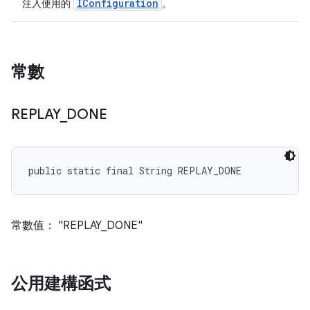
IConfiguration
注入使用的
。
常數
REPLAY
_
DONE
public static final String REPLAY_DONE
常數值： "REPLAY_DONE"
公用建構函式