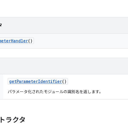
タ
meter
Handler
()
get
Parameter
Identifier
()
パラメータ化されたモジュールの識別名を返します。
トラクタ