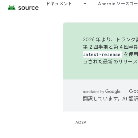
ドキュメント
Android ソース
2026 年より、トラ
第 2 四半期と第 4 四
latest-release
を使用
ュされた最新のリリース
Go
翻訳しています。AI 
AOSP