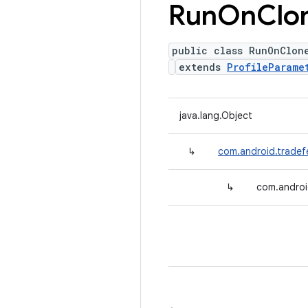
Run
On
Clo
public class RunOnClon
extends
ProfileParame
java.lang.Object
↳
com.android.tradefe
↳
com.androi