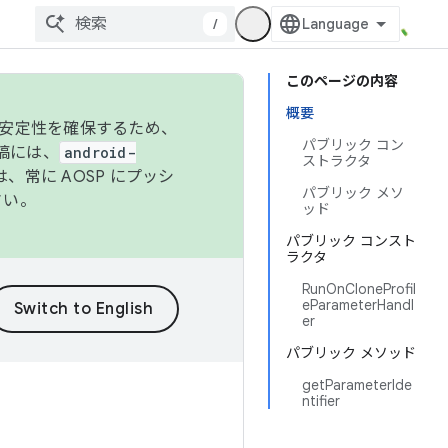
/
このページの内容
概要
の安定性を確保するため、
パブリック コン
投稿には、
android-
ストラクタ
、常に AOSP にプッシ
パブリック メソ
さい。
ッド
パブリック コンスト
ラクタ
RunOnCloneProfil
eParameterHandl
er
パブリック メソッド
getParameterIde
ntifier