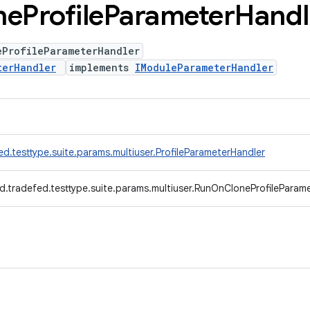
ne
Profile
Parameter
Handl
eProfileParameterHandler
terHandler
implements
IModuleParameterHandler
d.testtype.suite.params.multiuser.ProfileParameterHandler
d.tradefed.testtype.suite.params.multiuser.RunOnCloneProfileParam