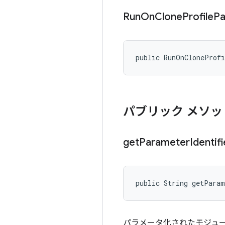
Run
On
Clone
Profile
Pa
public RunOnCloneProf
パブリック メソッ
get
Parameter
Identifi
public String getPara
パラメータ化されたモジュ