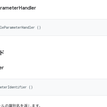
rameter
Handler
ileParameterHandler ()
ド
er
meterIdentifier ()
ールの識別名を返します。