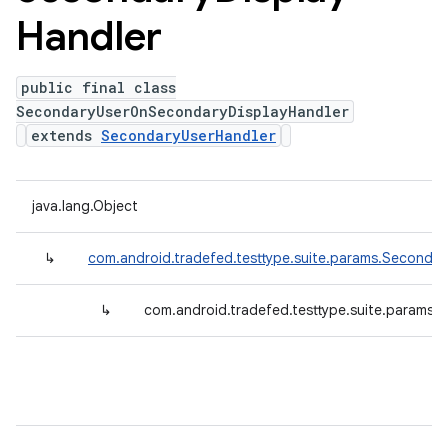
Handler
public final class
SecondaryUserOnSecondaryDisplayHandler
extends
SecondaryUserHandler
java.lang.Object
↳
com.android.tradefed.testtype.suite.params.Secondar
↳
com.android.tradefed.testtype.suite.params