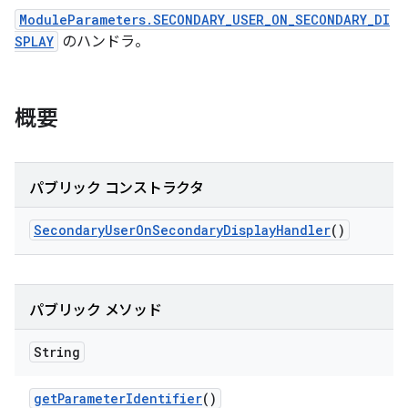
ModuleParameters.SECONDARY_USER_ON_SECONDARY_DI
SPLAY
のハンドラ。
概要
パブリック コンストラクタ
Secondary
User
On
Secondary
Display
Handler
()
パブリック メソッド
String
get
Parameter
Identifier
()