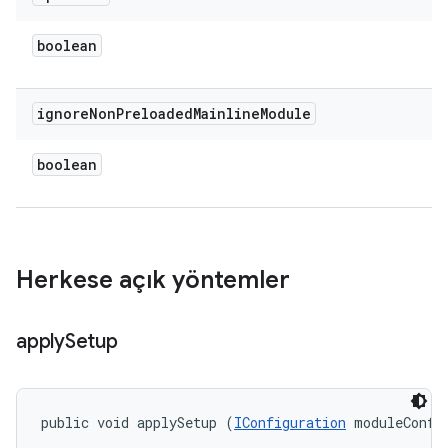
boolean
ignore
Non
Preloaded
Mainline
Module
boolean
Herkese açık yöntemler
apply
Setup
public void applySetup (
IConfiguration
 moduleConfi