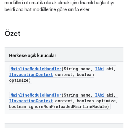
modülleri otomatik olarak almak için dinamik bağlantıyı
belirli ana hat modüllerine göre sınıfa ekler.
Özet
Herkese açık kurucular
Mainline
Module
Handler
(String name
,
IAbi
abi
,
IInvocation
Context
context
,
boolean
optimize)
Mainline
Module
Handler
(String name
,
IAbi
abi
,
IInvocation
Context
context
,
boolean optimize
,
boolean ignore
Non
Preloaded
Mainline
Module)