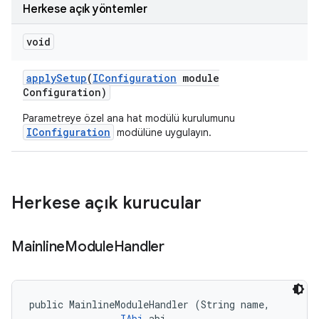
Herkese açık yöntemler
void
apply
Setup
(
IConfiguration
module
Configuration)
Parametreye özel ana hat modülü kurulumunu
IConfiguration
modülüne uygulayın.
Herkese açık kurucular
Mainline
Module
Handler
public MainlineModuleHandler (String name, 

IAbi
 abi, 
