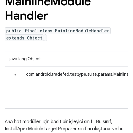
Mainline
Module
Handler
public final class MainlineModuleHandler
extends Object
java.lang.Object
↳
com.android.tradefed.testtype.suite.params.Mainline
Ana hat modülleri için basit bir işleyici sınıfı. Bu sınıf,
InstallApexModuleTargetPreparer sınıfını oluşturur ve bu