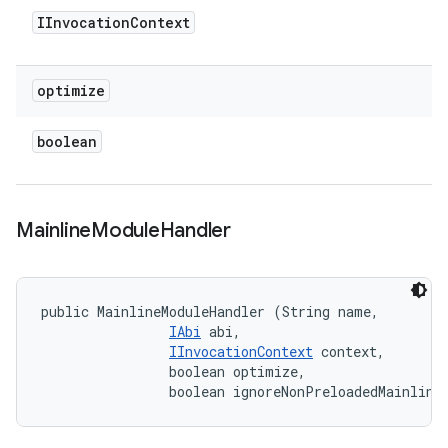
IInvocation
Context
optimize
boolean
Mainline
Module
Handler
public MainlineModuleHandler (String name, 

IAbi
 abi, 

IInvocationContext
 context, 

                boolean optimize, 

                boolean ignoreNonPreloadedMainline