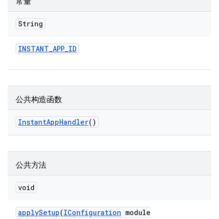
常量
String
INSTANT
_
APP
_
ID
公共构造函数
Instant
App
Handler
()
公共方法
void
apply
Setup
(
IConfiguration
module