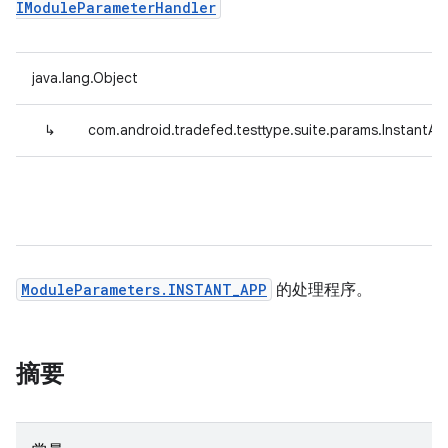
IModuleParameterHandler
java.lang.Object
↳
com.android.tradefed.testtype.suite.params.InstantA
ModuleParameters.INSTANT_APP
的处理程序。
摘要