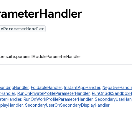
rameter
Handler
leParameterHandler
ype.suite.params.IModuleParameterHandler
pandingHandler
,
FoldableHandler
,
InstantAppHandler
,
NegativeHandle
rHandler
,
RunOnPrivateProfileParameterHandler
,
RunOnSdkSandboxHa
terHandler
,
RunOnWorkProfileParameterHandler
,
SecondaryUserHan
playHandler
,
SecondaryUserOnSecondaryDisplayHandler