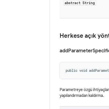
abstract String
Herkese açık yön
add
Parameter
Specifi
public void addParamet
Parametreye özgü ihtiyaçla
yapılandırmadan kaldırma.