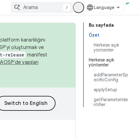
/
Bu sayfada
Özet
latform kararlılığını
Herkese açık
SP'yi oluşturmak ve
yöntemler
t-release
manifest
Herkese açık
n
AOSP'de yapılan
yöntemler
addParameterSp
ecificConfig
applySetup
getParameterIde
ntifier