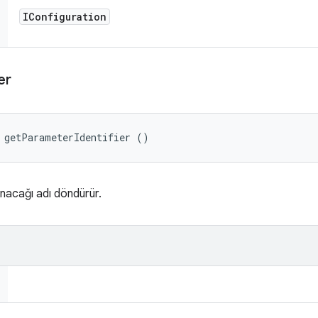
IConfiguration
er
 getParameterIdentifier ()
nacağı adı döndürür.