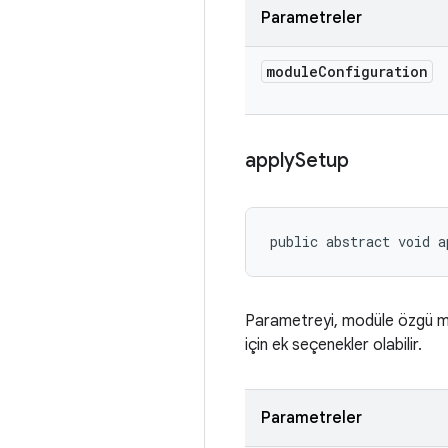
Parametreler
module
Configuration
apply
Setup
public abstract void a
Parametreyi, modüle özgü 
için ek seçenekler olabilir.
Parametreler