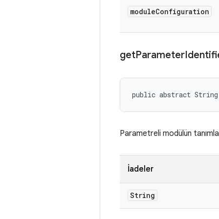
module
Configuration
get
Parameter
Identifi
public abstract String
Parametreli modülün tanımla
İadeler
String