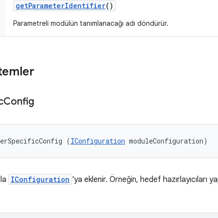
get
Parameter
Identifier
()
Parametreli modülün tanımlanacağı adı döndürür.
temler
c
Config
erSpecificConfig (
IConfiguration
 moduleConfiguration)
rla
IConfiguration
'ya eklenir. Örneğin, hedef hazırlayıcıları