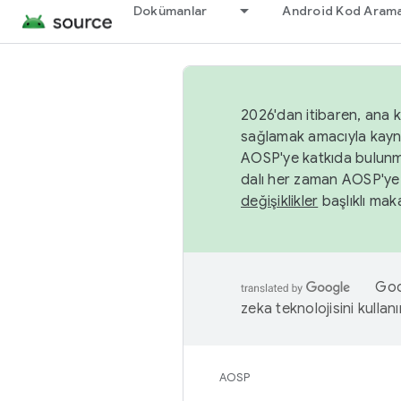
Dokümanlar
Android Kod Arama
2026'dan itibaren, ana k
sağlamak amacıyla kayn
AOSP'ye katkıda bulunm
dalı her zaman AOSP'ye 
değişiklikler
başlıklı maka
Goog
zeka teknolojisini kullanı
AOSP