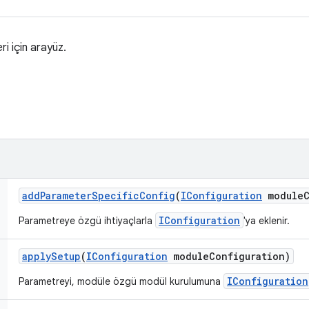
ri için arayüz.
add
Parameter
Specific
Config
(
IConfiguration
module
IConfiguration
Parametreye özgü ihtiyaçlarla
'ya eklenir.
apply
Setup
(
IConfiguration
module
Configuration)
IConfiguration
Parametreyi, modüle özgü modül kurulumuna