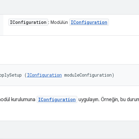
IConfiguration
IConfiguration
: Modülün
pplySetup (
IConfiguration
 moduleConfiguration)
modül kurulumuna
IConfiguration
uygulayın. Örneğin, bu durum