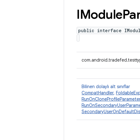
IModule
Pa
public interface IModu
com.android.tradefed.testt
Bilinen dolaylı alt sınıflar
CompatHandler
,
FoldableEx
RunOnCloneProfileParamete
RunOnSecondaryUserParame
SecondaryUserOnDefaultDis