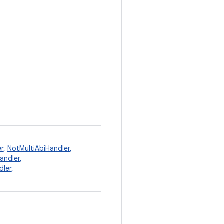
r
,
NotMultiAbiHandler
,
ndler
,
dler
,