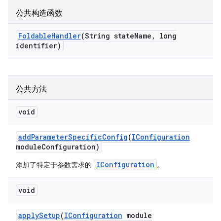
公共构造函数
Foldable
Handler
(String state
Name
,
long
identifier)
公共方法
void
add
Parameter
Specific
Config
(
IConfiguration
module
Configuration)
IConfiguration
添加了特定于参数需求的
。
void
apply
Setup
(
IConfiguration
module