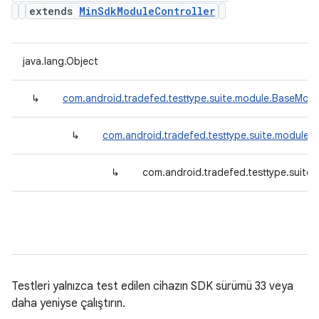
extends
MinSdkModuleController
java.lang.Object
↳
com.android.tradefed.testtype.suite.module.BaseModu
↳
com.android.tradefed.testtype.suite.module.
↳
com.android.tradefed.testtype.suite
Testleri yalnızca test edilen cihazın SDK sürümü 33 veya
daha yeniyse çalıştırın.