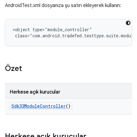
AndroidTest.xml dosyanıza şu satırı ekleyerek kullanın:
<object type="module_controller"

 class="com.android.tradefed.testtype.suite.module
Özet
Herkese açık kurucular
Sdk33Module
Controller
()
Herkese açık kurucular