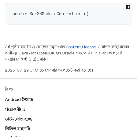
public Sdk33ModuleController ()
এই পৃষ্ঠার কন্টেন্ট ও কোডের নমুনাগুলি
Content License
-এ বর্ণিত লাইসেন্সের
অধীনস্থ। Java এবং OpenJDK হল Oracle এবং/অথবা তার অ্যাফিলিয়েট
সংস্থার রেজিস্টার্ড ট্রেডমার্ক।
2025-07-29 UTC-তে শেষবার আপডেট করা হয়েছে।
বিল্ড
Android স্টোরেজ
প্রয়োজনীয়তা
ডাউনলোড হচ্ছে
প্রিভিউ বাইনারি