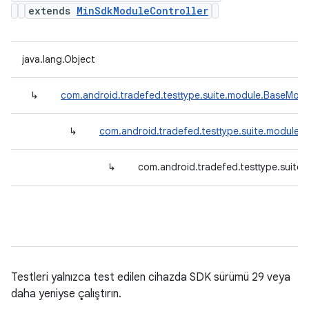
extends
MinSdkModuleController
java.lang.Object
↳
com.android.tradefed.testtype.suite.module.BaseModu
↳
com.android.tradefed.testtype.suite.module.
↳
com.android.tradefed.testtype.suite
Testleri yalnızca test edilen cihazda SDK sürümü 29 veya
daha yeniyse çalıştırın.