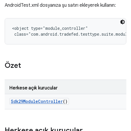
AndroidTest.xml dosyanıza şu satırı ekleyerek kullanın:
<object type="module_controller"

 class="com.android.tradefed.testtype.suite.module
Özet
Herkese açık kurucular
Sdk29Module
Controller
()
Herkese açık kurucular