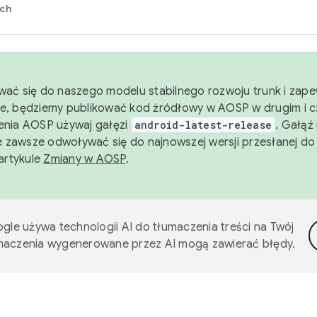
rch
wać się do naszego modelu stabilnego rozwoju trunk i zape
e, będziemy publikować kod źródłowy w AOSP w drugim i c
enia AOSP używaj gałęzi
android-latest-release
. Gałąź
 zawsze odwoływać się do najnowszej wersji przesłanej do
 artykule
Zmiany w AOSP
.
gle używa technologii AI do tłumaczenia treści na Twój
umaczenia wygenerowane przez AI mogą zawierać błędy.