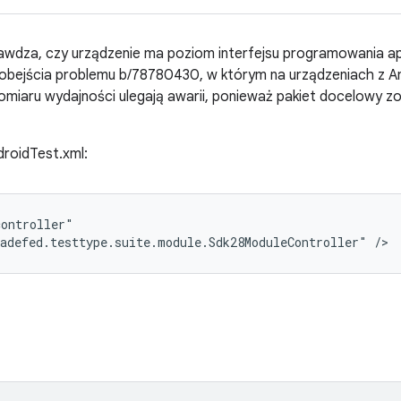
awdza, czy urządzenie ma poziom interfejsu programowania apli
obejścia problemu b/78780430, w którym na urządzeniach z An
miaru wydajności ulegają awarii, ponieważ pakiet docelowy zo
droidTest.xml:
ontroller"

adefed.testtype.suite.module.Sdk28ModuleController" />