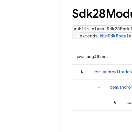
Sdk28Mod
public class Sdk28Modu
extends
MinSdkModule
java.lang.Object
↳
com.android.tradef
↳
com.androi
↳
co