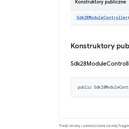
Konstruktory publiczne
Sdk28Module
Controller
Konstruktory pub
Sdk28Module
Controll
public Sdk28ModuleCont
Treść strony i umieszczone na niej frag