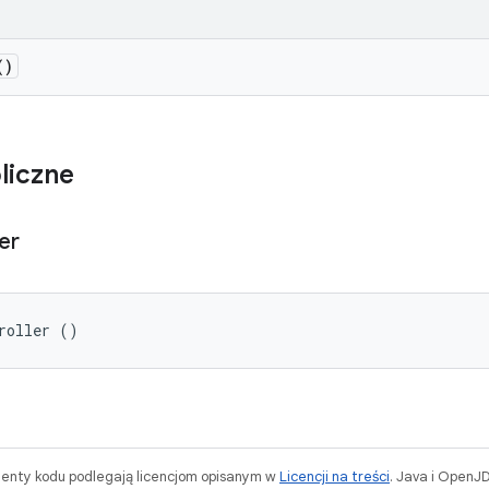
()
liczne
er
roller ()
menty kodu podlegają licencjom opisanym w
Licencji na treści
. Java i OpenJ