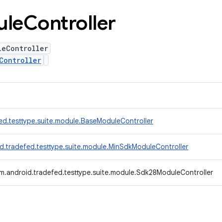
ule
Controller
leController
Controller
ed.testtype.suite.module.BaseModuleController
d.tradefed.testtype.suite.module.MinSdkModuleController
m.android.tradefed.testtype.suite.module.Sdk28ModuleController