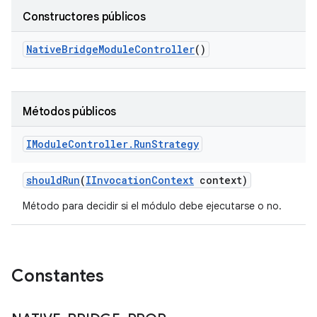
Constructores públicos
Native
Bridge
Module
Controller
()
Métodos públicos
IModule
Controller
.
Run
Strategy
should
Run
(
IInvocation
Context
context)
Método para decidir si el módulo debe ejecutarse o no.
Constantes