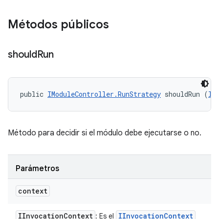
Métodos públicos
should
Run
public 
IModuleController.RunStrategy
 shouldRun (
II
Método para decidir si el módulo debe ejecutarse o no.
Parámetros
context
IInvocation
Context
IInvocation
Context
: Es el