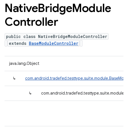
Native
Bridge
Module
Controller
public class NativeBridgeModuleController
extends
BaseModuleController
java.lang.Object
↳
com.android.tradefed.testtype.suite.module.BaseModu
↳
com.android.tradefed.testtype.suite.module.