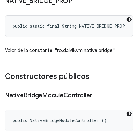
NATIVE
_
BRIDGE
_
PROP
public static final String NATIVE_BRIDGE_PROP
Valor de la constante: "ro.dalvik.vm.native.bridge"
Constructores públicos
Native
Bridge
Module
Controller
public NativeBridgeModuleController ()