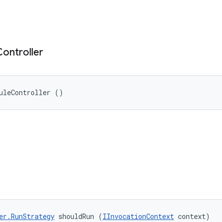
Controller
uleController ()
er.RunStrategy
 shouldRun (
IInvocationContext
 context)