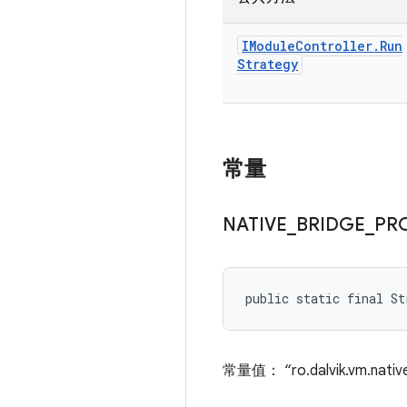
IModule
Controller
.
Run
Strategy
常量
NATIVE
_
BRIDGE
_
PR
public static final S
常量值： “ro.dalvik.vm.native