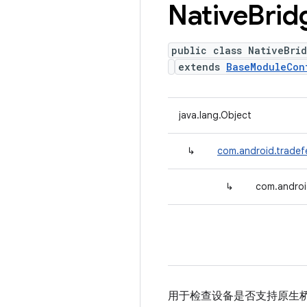
Native
Brid
public class NativeBri
extends
BaseModuleCon
java.lang.Object
↳
com.android.tradef
↳
com.androi
用于检查设备是否支持原生