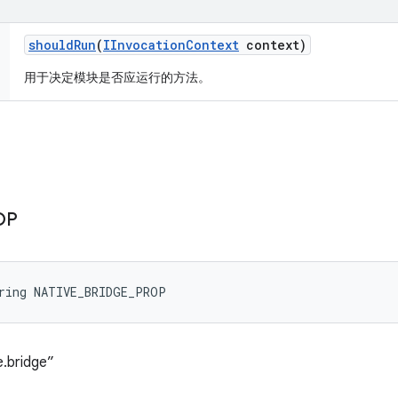
should
Run
(
IInvocation
Context
context)
用于决定模块是否应运行的方法。
OP
tring NATIVE_BRIDGE_PROP
.bridge”