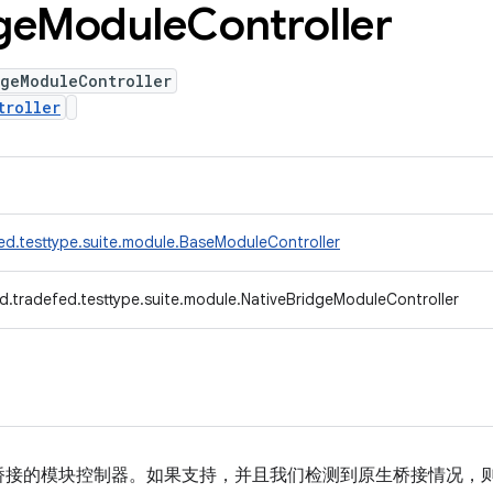
ge
Module
Controller
dgeModuleController
troller
ed.testtype.suite.module.BaseModuleController
d.tradefed.testtype.suite.module.NativeBridgeModuleController
桥接的模块控制器。如果支持，并且我们检测到原生桥接情况，