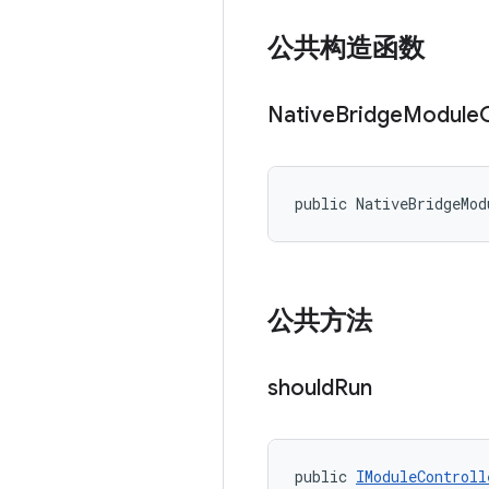
公共构造函数
Native
Bridge
Module
public NativeBridgeMod
公共方法
should
Run
public 
IModuleControll