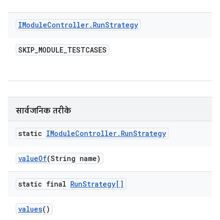
IModule
Controller
.
Run
Strategy
SKIP
_
MODULE
_
TESTCASES
सार्वजनिक तरीके
static
IModule
Controller
.
Run
Strategy
value
Of
(String name)
static final
Run
Strategy[]
values
()