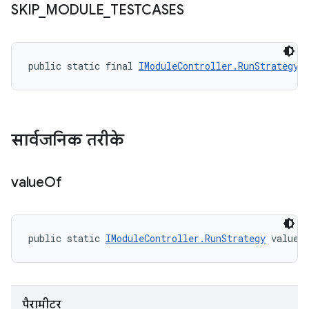
SKIP
_
MODULE
_
TESTCASES
public static final 
IModuleController.RunStrategy
 
सार्वजनिक तरीके
value
Of
public static 
IModuleController.RunStrategy
 valueO
पैरामीटर