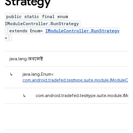
Strategy
public static final enum
IModuleController.RunStrategy
extends Enum<
IModuleController.RunStrategy
>
java.lang.অবজেক্ট
↳
java.lang.Enum<
com.android.tradefed.testtype.suite.module.IModuleCont
↳
com.android.tradefed.testtype.suite.module.IMod