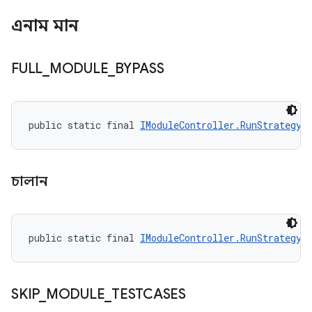
এনাম মান
FULL
_
MODULE
_
BYPASS
public static final 
IModuleController.RunStrategy
 
চালান
public static final 
IModuleController.RunStrategy
 
SKIP
_
MODULE
_
TESTCASES