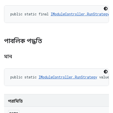
public static final 
IModuleController.RunStrategy
 
পাবলিক পদ্ধতি
মান
public static 
IModuleController.RunStrategy
 valueO
পরামিতি
name