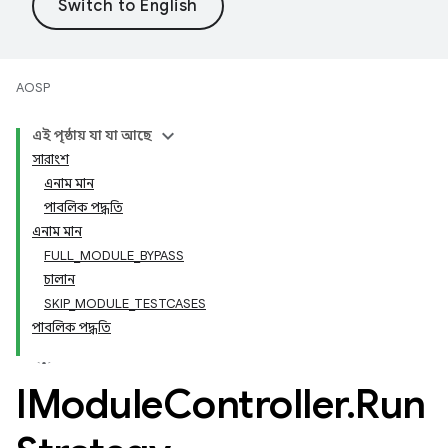
AOSP
এই পৃষ্ঠায় যা যা আছে
সারাংশ
এনাম মান
পাবলিক পদ্ধতি
এনাম মান
FULL_MODULE_BYPASS
চালান
SKIP_MODULE_TESTCASES
পাবলিক পদ্ধতি
IModule
Controller
.
Run