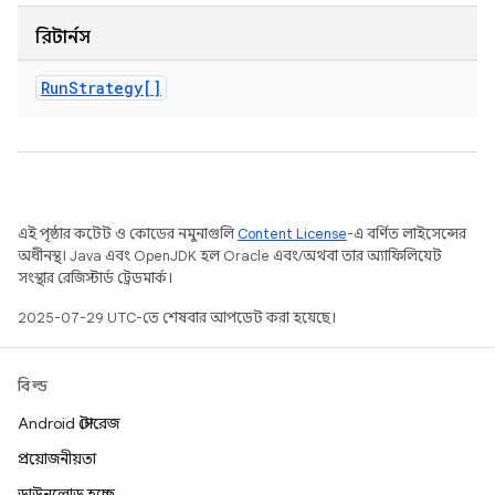
রিটার্নস
Run
Strategy[]
এই পৃষ্ঠার কন্টেন্ট ও কোডের নমুনাগুলি
Content License
-এ বর্ণিত লাইসেন্সের
অধীনস্থ। Java এবং OpenJDK হল Oracle এবং/অথবা তার অ্যাফিলিয়েট
সংস্থার রেজিস্টার্ড ট্রেডমার্ক।
2025-07-29 UTC-তে শেষবার আপডেট করা হয়েছে।
বিল্ড
Android স্টোরেজ
প্রয়োজনীয়তা
ডাউনলোড হচ্ছে