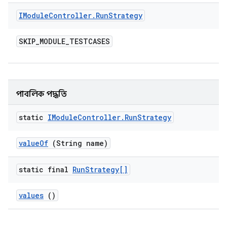
IModule
Controller
.
Run
Strategy
SKIP
_
MODULE
_
TESTCASES
পাবলিক পদ্ধতি
static
IModule
Controller
.
Run
Strategy
value
Of
(String name)
static final
Run
Strategy[]
values
()