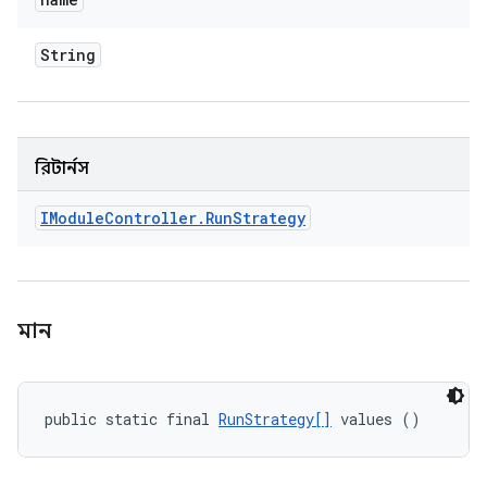
String
রিটার্নস
IModule
Controller
.
Run
Strategy
মান
public static final 
RunStrategy[]
 values ()