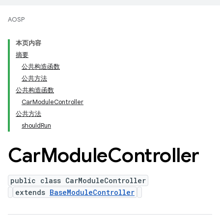
AOSP
本页内容
摘要
公共构造函数
公共方法
公共构造函数
CarModuleController
公共方法
shouldRun
Car
Module
Controller
public class CarModuleController
extends
BaseModuleController