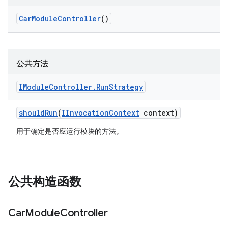
Car
Module
Controller
()
公共方法
IModule
Controller
.
Run
Strategy
should
Run
(
IInvocation
Context
context)
用于确定是否应运行模块的方法。
公共构造函数
Car
Module
Controller