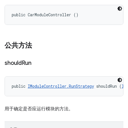
public CarModuleController ()
公共方法
should
Run
public 
IModuleController.RunStrategy
 shouldRun (
II
用于确定是否应运行模块的方法。