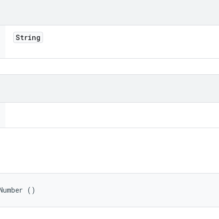
String
dNumber ()