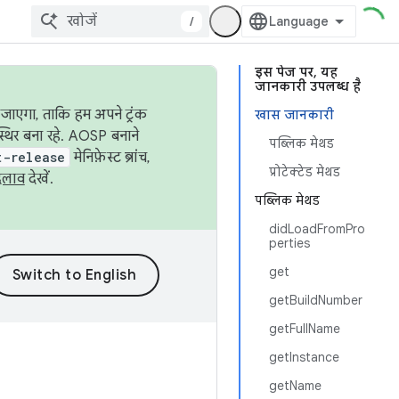
/
इस पेज पर, यह
जानकारी उपलब्ध है
जाएगा, ताकि हम अपने ट्रंक
खास जानकारी
स्थिर बना रहे. AOSP बनाने
पब्लिक मेथड
t-release
मेनिफ़ेस्ट ब्रांच,
प्रोटेक्टेड मेथड
दलाव
देखें.
पब्लिक मेथड
didLoadFromPro
perties
get
getBuildNumber
getFullName
getInstance
getName