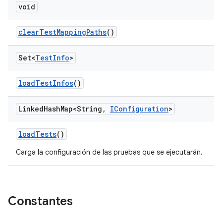
void
clear
Test
Mapping
Paths
()
Set<
Test
Info
>
load
Test
Infos
()
Linked
Hash
Map<String
,
IConfiguration
>
load
Tests
()
Carga la configuración de las pruebas que se ejecutarán.
Constantes