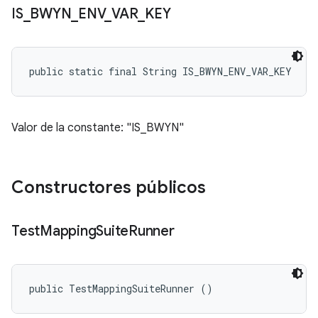
IS
_
BWYN
_
ENV
_
VAR
_
KEY
public static final String IS_BWYN_ENV_VAR_KEY
Valor de la constante: "IS_BWYN"
Constructores públicos
Test
Mapping
Suite
Runner
public TestMappingSuiteRunner ()