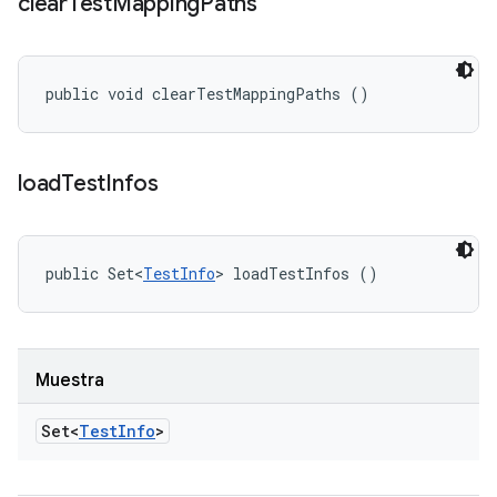
clear
Test
Mapping
Paths
public void clearTestMappingPaths ()
load
Test
Infos
public Set<
TestInfo
> loadTestInfos ()
Muestra
Set<
Test
Info
>