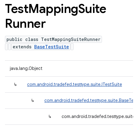
Test
Mapping
Suite
Runner
public class TestMappingSuiteRunner
extends
BaseTestSuite
java.lang.Object
↳
com.android.tradefed.testtype.suite.ITestSuite
↳
com.android.tradefed.testtype.suite.BaseTest
↳
com.android.tradefed.testtype.suite