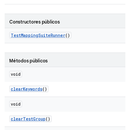
Constructores públicos
Test
Mapping
Suite
Runner
()
Métodos públicos
void
clear
Keywords
()
void
clear
Test
Group
()