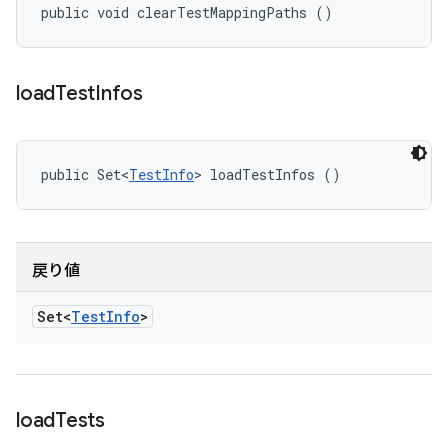
public void clearTestMappingPaths ()
load
Test
Infos
public Set<
TestInfo
> loadTestInfos ()
戻り値
Set<
Test
Info
>
load
Tests