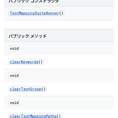
パブリック コンストラクタ
Test
Mapping
Suite
Runner
()
パブリック メソッド
void
clear
Keywords
()
void
clear
Test
Group
()
void
clear
Test
Mapping
Paths
()