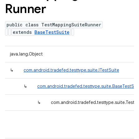
Runner
public class TestMappingSuiteRunner
extends
BaseTestSuite
java.lang.Object
↳
com.android.tradefed.testtype.suite.ITestSuite
↳
com.android.tradefed.testtype.suite.BaseTestSui
↳
com.android.tradefed.testtype.suite.Test