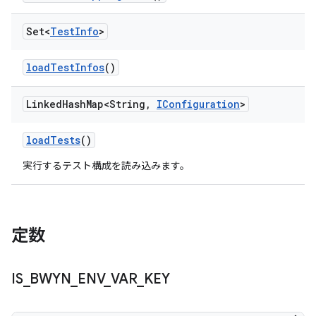
Set<
Test
Info
>
load
Test
Infos
()
Linked
Hash
Map<String
,
IConfiguration
>
load
Tests
()
実行するテスト構成を読み込みます。
定数
IS
_
BWYN
_
ENV
_
VAR
_
KEY