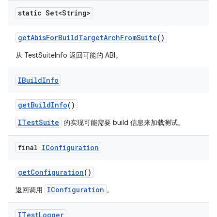
static Set<String>
get
Abis
For
Build
Target
Arch
From
Suite
()
从 TestSuiteInfo 返回可能的 ABI。
IBuild
Info
get
Build
Info
()
ITestSuite
的实现可能需要 build 信息来加载测试。
final
IConfiguration
get
Configuration
()
IConfiguration
返回调用
。
ITest
Logger