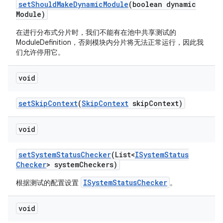
set
Should
Make
Dynamic
Module
(boolean dynamic
Module)
在进行分布式分片时，我们不能有在池中共享测试的
ModuleDefinition，否则模块内分片将无法正常运行，因此我
们允许停用它。
void
set
Skip
Context
(
Skip
Context
skip
Context)
void
set
System
Status
Checker
(List<
ISystem
Status
Checker
> system
Checkers)
ISystemStatusChecker
根据测试的配置设置
。
void