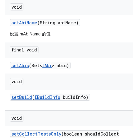
void
set
Abi
Name
(String abi
Name)
设置 mAbiName 的值
final void
set
Abis
(Set<
IAbi
> abis)
void
set
Build
(
IBuild
Info
build
Info)
void
set
Collect
Tests
Only
(boolean should
Collect