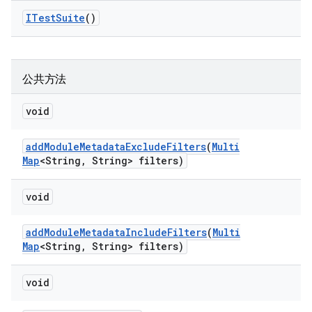
ITest
Suite
()
公共方法
void
add
Module
Metadata
Exclude
Filters
(
Multi
Map
<String
,
String> filters)
void
add
Module
Metadata
Include
Filters
(
Multi
Map
<String
,
String> filters)
void