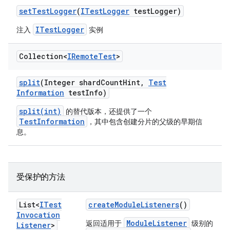
set
Test
Logger
(
ITest
Logger
test
Logger)
ITestLogger
注入
实例
Collection<
IRemote
Test
>
split
(Integer shard
Count
Hint
,
Test
Information
test
Info)
split(int)
的替代版本，还提供了一个
TestInformation
，其中包含创建分片的父级的早期信
息。
受保护的方法
List<
ITest
create
Module
Listeners
()
Invocation
ModuleListener
返回适用于
级别的
Listener
>