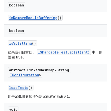
boolean
is
Remove
Module
Buffering
()
boolean
is
Splitting
()
IShardableTest.split(int)
如果我们目前处于
中，则
返回 true。
abstract Linked
Hash
Map<String
,
IConfiguration
>
load
Tests
()
用于加载将要运行的测试配置的抽象方法。
void