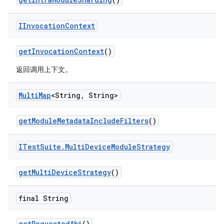
IInvocation
Context
get
Invocation
Context
()
返回调用上下文。
Multi
Map
<String
,
String>
get
Module
Metadata
Include
Filters
()
ITest
Suite
.
Multi
Device
Module
Strategy
get
Multi
Device
Strategy
()
final String
get
Requested
Abi
()