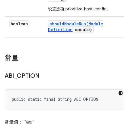
设置选项 prioritize-host-config。
boolean
should
Module
Run
(
Module
Definition
module)
常量
ABI
_
OPTION
public static final String ABI_OPTION
常量值： "abi"