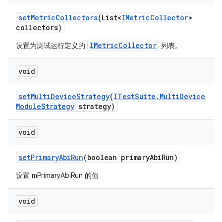
set
Metric
Collectors
(List<
IMetric
Collector
>
collectors)
IMetricCollector
设置为测试运行定义的
列表。
void
set
Multi
Device
Strategy
(
ITest
Suite
.
Multi
Device
Module
Strategy
strategy)
void
set
Primary
Abi
Run
(boolean primary
Abi
Run)
设置 mPrimaryAbiRun 的值
void