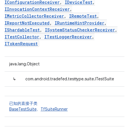
IConfigurationReceiver
,
IDeviceTest
,
IInvocationContextReceiver
,
IMetricCollectorReceiver
,
IRemoteTest
,
IReportNotExecuted
,
IRuntimeHintProvider
,
IShardableTest
,
ISystemStatusCheckerReceiver
,
ITestCollector
,
ITestLoggerReceiver
,
ITokenRequest
java.lang.Object
↳
com.android.tradefed.testtype.suite.ITestSuite
已知的直接子类
BaseTestSuite
、
TfSuiteRunner