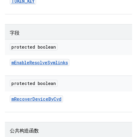
TOKEN
_
KEY
字段
protected boolean
m
Enable
Resolve
Symlinks
protected boolean
m
Recover
Device
By
Cvd
公共构造函数