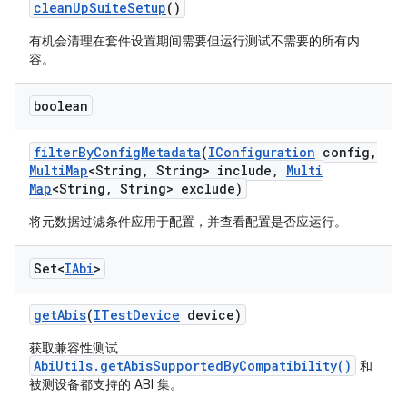
clean
Up
Suite
Setup
()
有机会清理在套件设置期间需要但运行测试不需要的所有内
容。
boolean
filter
By
Config
Metadata
(
IConfiguration
config
,
Multi
Map
<String
,
String> include
,
Multi
Map
<String
,
String> exclude)
将元数据过滤条件应用于配置，并查看配置是否应运行。
Set<
IAbi
>
get
Abis
(
ITest
Device
device)
获取兼容性测试
AbiUtils.getAbisSupportedByCompatibility()
和
被测设备都支持的 ABI 集。