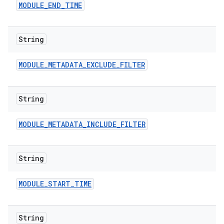
MODULE
_
END
_
TIME
String
MODULE
_
METADATA
_
EXCLUDE
_
FILTER
String
MODULE
_
METADATA
_
INCLUDE
_
FILTER
String
MODULE
_
START
_
TIME
String