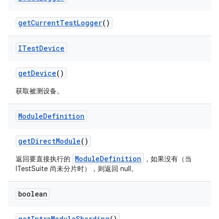
get
Current
Test
Logger
()
ITest
Device
get
Device
()
获取被测设备。
Module
Definition
get
Direct
Module
()
ModuleDefinition
返回要直接执行的
，如果没有（当
ITestSuite 尚未分片时），则返回 null。
boolean
get
Intra
Module
Sharding
()