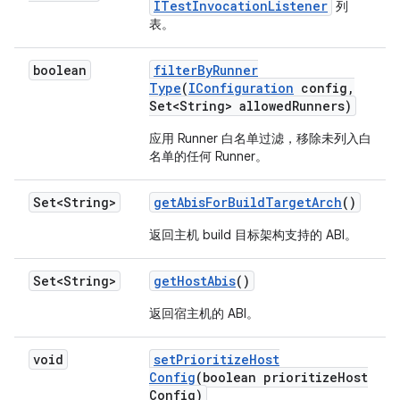
ITestInvocationListener
列
表。
boolean
filter
By
Runner
Type
(
IConfiguration
config
,
Set<String> allowed
Runners)
应用 Runner 白名单过滤，移除未列入白
名单的任何 Runner。
Set<String>
get
Abis
For
Build
Target
Arch
()
返回主机 build 目标架构支持的 ABI。
Set<String>
get
Host
Abis
()
返回宿主机的 ABI。
void
set
Prioritize
Host
Config
(boolean prioritize
Host
Config)