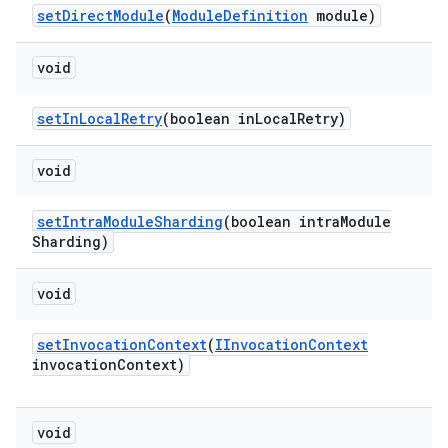
set
Direct
Module
(
Module
Definition
module)
void
set
In
Local
Retry
(boolean in
Local
Retry)
void
set
Intra
Module
Sharding
(boolean intra
Module
Sharding)
void
set
Invocation
Context
(
IInvocation
Context
invocation
Context)
void