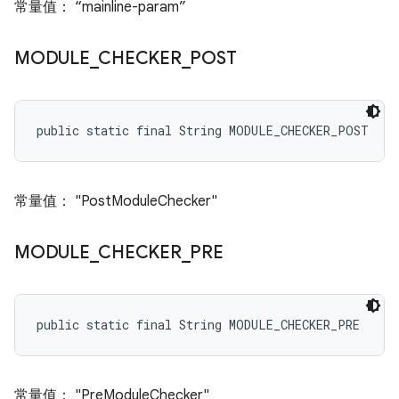
常量值： “mainline-param”
MODULE
_
CHECKER
_
POST
public static final String MODULE_CHECKER_POST
常量值： "PostModuleChecker"
MODULE
_
CHECKER
_
PRE
public static final String MODULE_CHECKER_PRE
常量值： "PreModuleChecker"