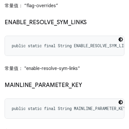
常量值： “flag-overrides”
ENABLE
_
RESOLVE
_
SYM
_
LINKS
public static final String ENABLE_RESOLVE_SYM_LINK
常量值： "enable-resolve-sym-links"
MAINLINE
_
PARAMETER
_
KEY
public static final String MAINLINE_PARAMETER_KEY