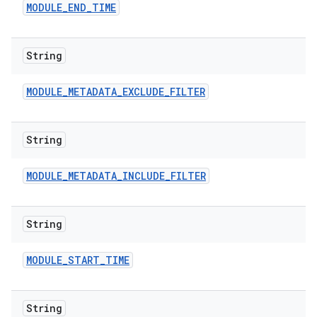
MODULE
_
END
_
TIME
String
MODULE
_
METADATA
_
EXCLUDE
_
FILTER
String
MODULE
_
METADATA
_
INCLUDE
_
FILTER
String
MODULE
_
START
_
TIME
String