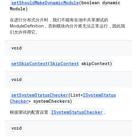
set
Should
Make
Dynamic
Module
(boolean dynamic
Module)
在进行分布式分片时，我们不能有在池中共享测试的
ModuleDefinition，否则模块内分片将无法正常运行，因此我
们允许停用它。
void
set
Skip
Context
(
Skip
Context
skip
Context)
void
set
System
Status
Checker
(List<
ISystem
Status
Checker
> system
Checkers)
ISystemStatusChecker
根据测试的配置设置
。
void