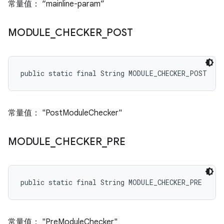
常量值： “mainline-param”
MODULE
_
CHECKER
_
POST
public static final String MODULE_CHECKER_POST
常量值： "PostModuleChecker"
MODULE
_
CHECKER
_
PRE
public static final String MODULE_CHECKER_PRE
常量值： "PreModuleChecker"