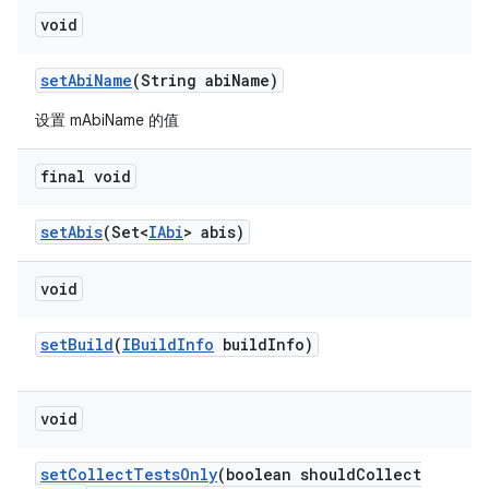
void
set
Abi
Name
(String abi
Name)
设置 mAbiName 的值
final void
set
Abis
(Set<
IAbi
> abis)
void
set
Build
(
IBuild
Info
build
Info)
void
set
Collect
Tests
Only
(boolean should
Collect