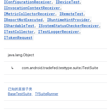
IConfigurationReceiver
,
IDeviceTest
,
IInvocationContextReceiver
,
IMetricCollectorReceiver
,
IRemoteTest
,
IReportNotExecuted
,
IRuntimeHintProvider
,
IShardableTest
,
ISystemStatusCheckerReceiver
,
ITestCollector
,
ITestLoggerReceiver
,
ITokenRequest
java.lang.Object
↳
com.android.tradefed.testtype.suite.ITestSuite
已知的直接子类
BaseTestSuite
、
TfSuiteRunner