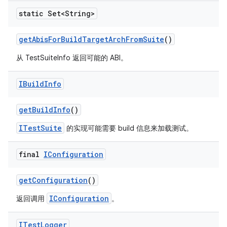
static Set<String>
get
Abis
For
Build
Target
Arch
From
Suite
()
从 TestSuiteInfo 返回可能的 ABI。
IBuild
Info
get
Build
Info
()
ITestSuite
的实现可能需要 build 信息来加载测试。
final
IConfiguration
get
Configuration
()
IConfiguration
返回调用
。
ITest
Logger