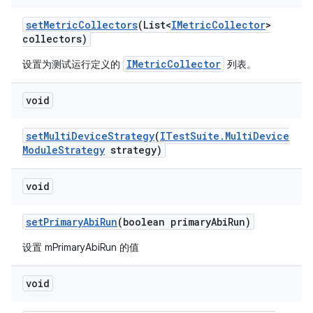
set
Metric
Collectors
(List<
IMetric
Collector
>
collectors)
IMetricCollector
设置为测试运行定义的
列表。
void
set
Multi
Device
Strategy
(
ITest
Suite
.
Multi
Device
Module
Strategy
strategy)
void
set
Primary
Abi
Run
(boolean primary
Abi
Run)
设置 mPrimaryAbiRun 的值
void