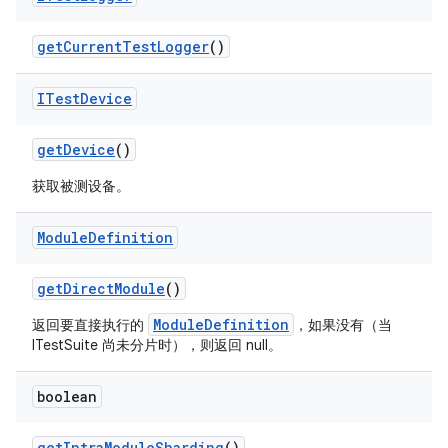
get
Current
Test
Logger
()
ITest
Device
get
Device
()
获取被测设备。
Module
Definition
get
Direct
Module
()
ModuleDefinition
返回要直接执行的
，如果没有（当
ITestSuite 尚未分片时），则返回 null。
boolean
get
Intra
Module
Sharding
()