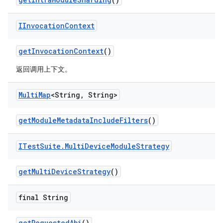
IInvocation
Context
get
Invocation
Context
()
返回调用上下文。
Multi
Map
<String
,
String>
get
Module
Metadata
Include
Filters
()
ITest
Suite
.
Multi
Device
Module
Strategy
get
Multi
Device
Strategy
()
final String
get
Requested
Abi
()