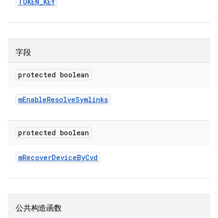
TOKEN
_
KEY
字段
protected boolean
m
Enable
Resolve
Symlinks
protected boolean
m
Recover
Device
By
Cvd
公共构造函数