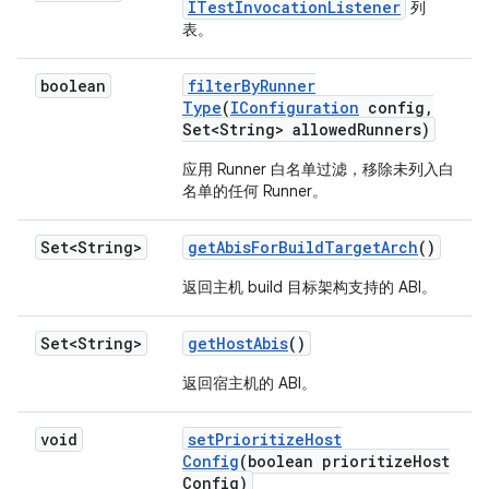
ITestInvocationListener
列
表。
boolean
filter
By
Runner
Type
(
IConfiguration
config
,
Set<String> allowed
Runners)
应用 Runner 白名单过滤，移除未列入白
名单的任何 Runner。
Set<String>
get
Abis
For
Build
Target
Arch
()
返回主机 build 目标架构支持的 ABI。
Set<String>
get
Host
Abis
()
返回宿主机的 ABI。
void
set
Prioritize
Host
Config
(boolean prioritize
Host
Config)