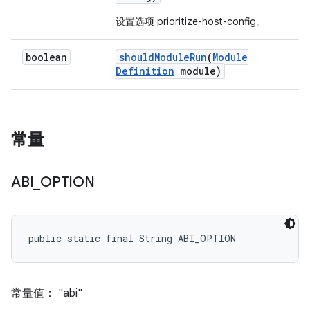
设置选项 prioritize-host-config。
boolean
should
Module
Run
(
Module
Definition
module)
常量
ABI
_
OPTION
public static final String ABI_OPTION
常量值： "abi"