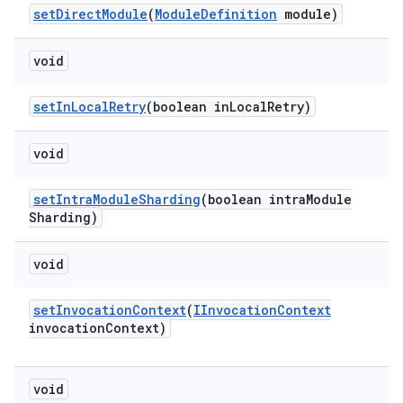
set
Direct
Module
(
Module
Definition
module)
void
set
In
Local
Retry
(boolean in
Local
Retry)
void
set
Intra
Module
Sharding
(boolean intra
Module
Sharding)
void
set
Invocation
Context
(
IInvocation
Context
invocation
Context)
void