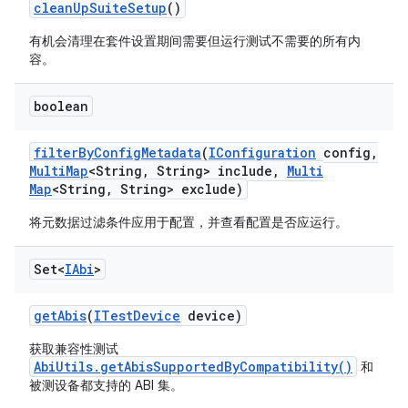
clean
Up
Suite
Setup
()
有机会清理在套件设置期间需要但运行测试不需要的所有内
容。
boolean
filter
By
Config
Metadata
(
IConfiguration
config
,
Multi
Map
<String
,
String> include
,
Multi
Map
<String
,
String> exclude)
将元数据过滤条件应用于配置，并查看配置是否应运行。
Set<
IAbi
>
get
Abis
(
ITest
Device
device)
获取兼容性测试
AbiUtils.getAbisSupportedByCompatibility()
和
被测设备都支持的 ABI 集。