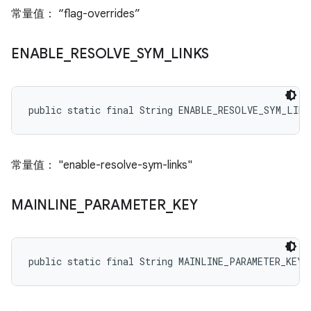
常量值： “flag-overrides”
ENABLE
_
RESOLVE
_
SYM
_
LINKS
public static final String ENABLE_RESOLVE_SYM_LINK
常量值： "enable-resolve-sym-links"
MAINLINE
_
PARAMETER
_
KEY
public static final String MAINLINE_PARAMETER_KEY