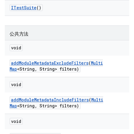
ITest
Suite
()
公共方法
void
add
Module
Metadata
Exclude
Filters
(
Multi
Map
<String
,
String> filters)
void
add
Module
Metadata
Include
Filters
(
Multi
Map
<String
,
String> filters)
void