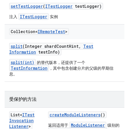
set
Test
Logger
(
ITest
Logger
test
Logger)
ITestLogger
注入
实例
Collection<
IRemote
Test
>
split
(Integer shard
Count
Hint
,
Test
Information
test
Info)
split(int)
的替代版本，还提供了一个
TestInformation
，其中包含创建分片的父级的早期信
息。
受保护的方法
List<
ITest
create
Module
Listeners
()
Invocation
ModuleListener
返回适用于
级别的
Listener
>