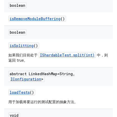
boolean
is
Remove
Module
Buffering
()
boolean
is
Splitting
()
IShardableTest.split(int)
如果我们目前处于
中，则
返回 true。
abstract Linked
Hash
Map<String
,
IConfiguration
>
load
Tests
()
用于加载将要运行的测试配置的抽象方法。
void