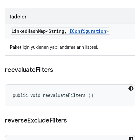
İadeler
Linked
Hash
Map<String
,
IConfiguration
>
Paket için yüklenen yapılandırmaların listesi.
reevaluate
Filters
public void reevaluateFilters ()
reverse
Exclude
Filters