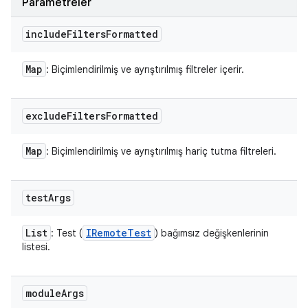
Parametreler
include
Filters
Formatted
Map
: Biçimlendirilmiş ve ayrıştırılmış filtreler içerir.
exclude
Filters
Formatted
Map
: Biçimlendirilmiş ve ayrıştırılmış hariç tutma filtreleri.
test
Args
List
IRemote
Test
: Test (
) bağımsız değişkenlerinin
listesi.
module
Args