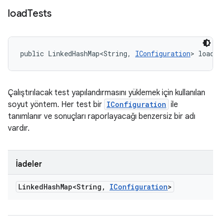
load
Tests
public LinkedHashMap<String, 
IConfiguration
> loadT
Çalıştırılacak test yapılandırmasını yüklemek için kullanılan
soyut yöntem. Her test bir
IConfiguration
ile
tanımlanır ve sonuçları raporlayacağı benzersiz bir adı
vardır.
İadeler
Linked
Hash
Map<String
,
IConfiguration
>