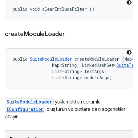
public void clearIncludeFilter ()
create
Module
Loader
public 
SuiteModuleLoader
 createModuleLoader (Map<S
                Map<String, LinkedHashSet<
SuiteTes
                List<String> testArgs, 

                List<String> moduleArgs)
SuiteModuleLoader
yüklemekten sorumlu
IConfiguration
oluşturun ve bunlara bazı seçenekleri
atayın.