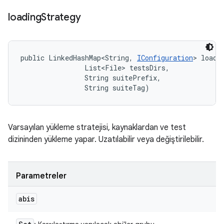
loading
Strategy
public LinkedHashMap<String, 
IConfiguration
> loadi
                List<File> testsDirs, 

                String suitePrefix, 

                String suiteTag)
Varsayılan yükleme stratejisi, kaynaklardan ve test
dizininden yükleme yapar. Uzatılabilir veya değiştirilebilir.
Parametreler
abis