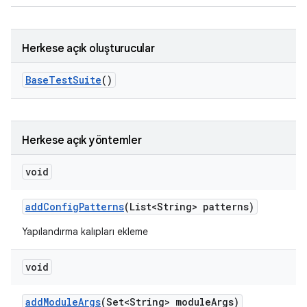
Herkese açık oluşturucular
Base
Test
Suite
()
Herkese açık yöntemler
void
add
Config
Patterns
(List<String> patterns)
Yapılandırma kalıpları ekleme
void
add
Module
Args
(Set<String> module
Args)