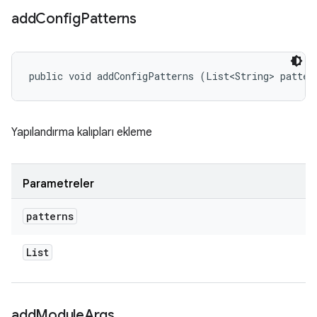
add
Config
Patterns
public void addConfigPatterns (List<String> patter
Yapılandırma kalıpları ekleme
Parametreler
patterns
List
add
Module
Args