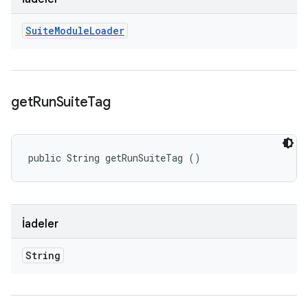
Suite
Module
Loader
get
Run
Suite
Tag
public String getRunSuiteTag ()
İadeler
String