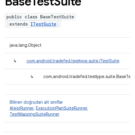
Base
Test
Suite
public class BaseTestSuite
extends
ITestSuite
java.lang.Object
↳
com.android.tradefed.testtype.suite.ITestSuite
↳
com.android.tradefed.testtype.suite.BaseTest
Bilinen doğrudan alt sınıflar
AtestRunner
,
ExecutionPlanSuiteRunner
,
TestMappingSuiteRunner