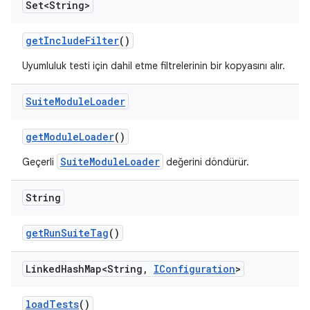
Set<String>
get
Include
Filter
()
Uyumluluk testi için dahil etme filtrelerinin bir kopyasını alır.
Suite
Module
Loader
get
Module
Loader
()
SuiteModuleLoader
Geçerli
değerini döndürür.
String
get
Run
Suite
Tag
()
Linked
Hash
Map<String
,
IConfiguration
>
load
Tests
()