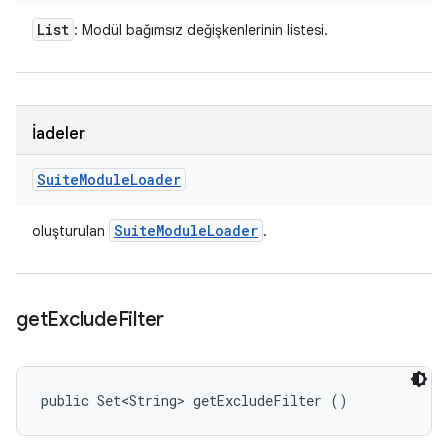
List
: Modül bağımsız değişkenlerinin listesi.
İadeler
Suite
Module
Loader
Suite
Module
Loader
oluşturulan
.
get
Exclude
Filter
public Set<String> getExcludeFilter ()