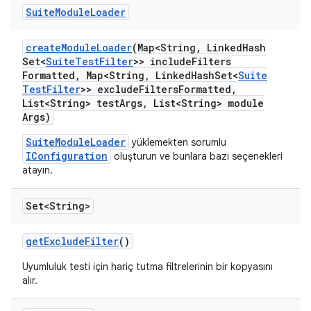
Suite
Module
Loader
create
Module
Loader
(Map<String
,
Linked
Hash
Set<
Suite
Test
Filter
>> include
Filters
Formatted
,
Map<String
,
Linked
Hash
Set<
Suite
Test
Filter
>> exclude
Filters
Formatted
,
List<String> test
Args
,
List<String> module
Args)
SuiteModuleLoader
yüklemekten sorumlu
IConfiguration
oluşturun ve bunlara bazı seçenekleri
atayın.
Set<String>
get
Exclude
Filter
()
Uyumluluk testi için hariç tutma filtrelerinin bir kopyasını
alır.