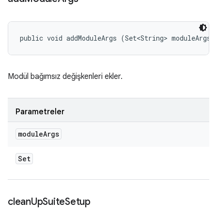
public void addModuleArgs (Set<String> moduleArgs)
Modül bağımsız değişkenleri ekler.
Parametreler
module
Args
Set
clean
Up
Suite
Setup