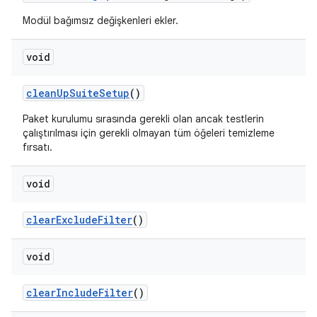
Modül bağımsız değişkenleri ekler.
void
clean
Up
Suite
Setup
()
Paket kurulumu sırasında gerekli olan ancak testlerin
çalıştırılması için gerekli olmayan tüm öğeleri temizleme
fırsatı.
void
clear
Exclude
Filter
()
void
clear
Include
Filter
()