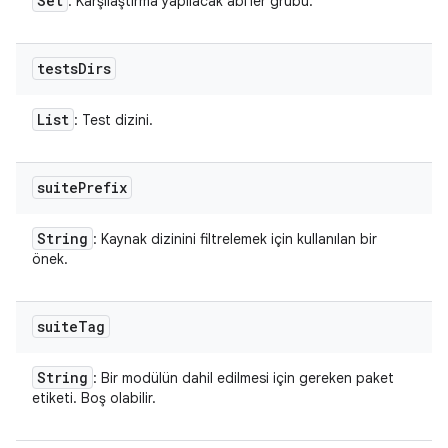
Set
: Karşılaştırma yapılacak abi'ler grubu.
tests
Dirs
List
: Test dizini.
suite
Prefix
String
: Kaynak dizinini filtrelemek için kullanılan bir
önek.
suite
Tag
String
: Bir modülün dahil edilmesi için gereken paket
etiketi. Boş olabilir.