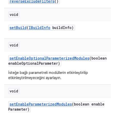
reverse
Exclude
Filters
()
void
set
Build
(
IBuild
Info
build
Info)
void
set
Enable
Optional
Parameterized
Modules
(boolean
enable
Optional
Parameter)
İsteğe bağlı parametreli modüllerin etkinleştirilip
etkinleştirilmeyeceğini ayarlayın.
void
set
Enable
Parameterized
Modules
(boolean enable
Parameter)