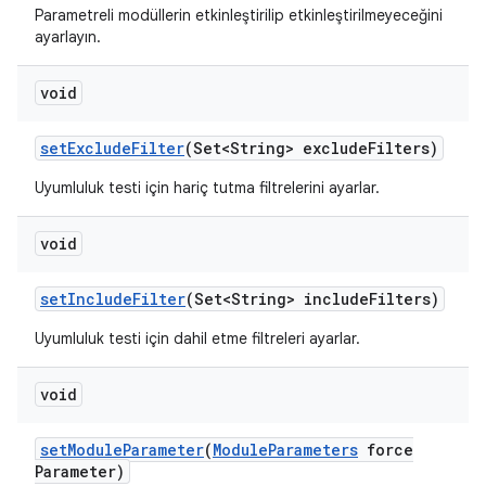
Parametreli modüllerin etkinleştirilip etkinleştirilmeyeceğini
ayarlayın.
void
set
Exclude
Filter
(Set<String> exclude
Filters)
Uyumluluk testi için hariç tutma filtrelerini ayarlar.
void
set
Include
Filter
(Set<String> include
Filters)
Uyumluluk testi için dahil etme filtreleri ayarlar.
void
set
Module
Parameter
(
Module
Parameters
force
Parameter)