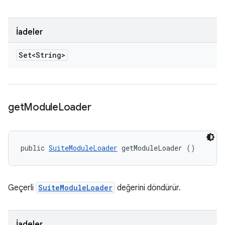
İadeler
Set<String>
get
Module
Loader
public 
SuiteModuleLoader
 getModuleLoader ()
Geçerli
SuiteModuleLoader
değerini döndürür.
İadeler