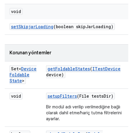
void
set
Skipjar
Loading
(boolean skip
Jar
Loading)
Korunan yöntemler
Set<
Device
get
Foldable
States
(
ITest
Device
Foldable
device)
State
>
void
setup
Filters
(File tests
Dir)
Bir modül adı verilip verilmediğine bağlı
olarak dahil etme/hariç tutma filtrelerini
ayarlar.