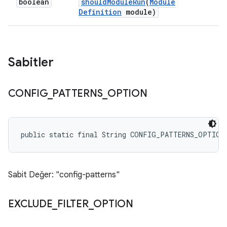
boolean
should
Module
Run
(
Module
Definition
module)
Sabitler
CONFIG
_
PATTERNS
_
OPTION
public static final String CONFIG_PATTERNS_OPTION
Sabit Değer: "config-patterns"
EXCLUDE
_
FILTER
_
OPTION