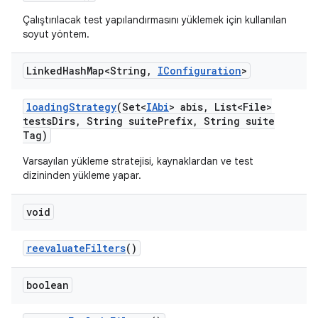
Çalıştırılacak test yapılandırmasını yüklemek için kullanılan
soyut yöntem.
Linked
Hash
Map<String
,
IConfiguration
>
loading
Strategy
(Set<
IAbi
> abis
,
List<File>
tests
Dirs
,
String suite
Prefix
,
String suite
Tag)
Varsayılan yükleme stratejisi, kaynaklardan ve test
dizininden yükleme yapar.
void
reevaluate
Filters
()
boolean