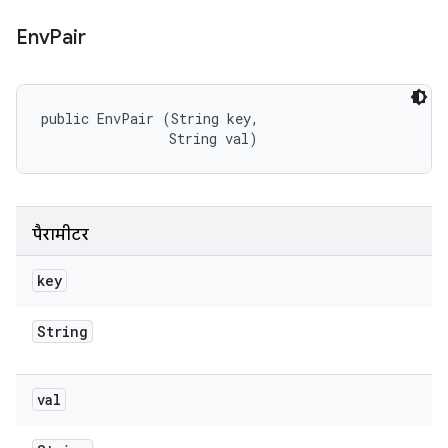
Env
Pair
public EnvPair (String key, 

                String val)
पैरामीटर
key
String
val