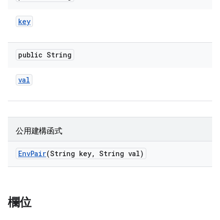
key
public String
val
公用建構函式
Env
Pair
(String key
,
String val)
欄位