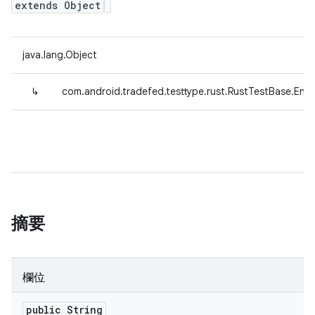
extends Object
java.lang.Object
↳
com.android.tradefed.testtype.rust.RustTestBase.EnvP
摘要
欄位
public String