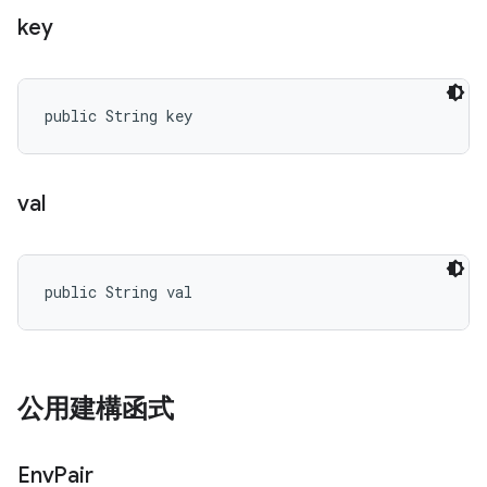
key
public String key
val
public String val
公用建構函式
Env
Pair