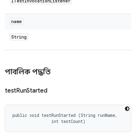
ITest
Invocation
Listener
name
String
পাবলিক পদ্ধতি
test
Run
Started
public void testRunStarted (String runName, 

                int testCount)