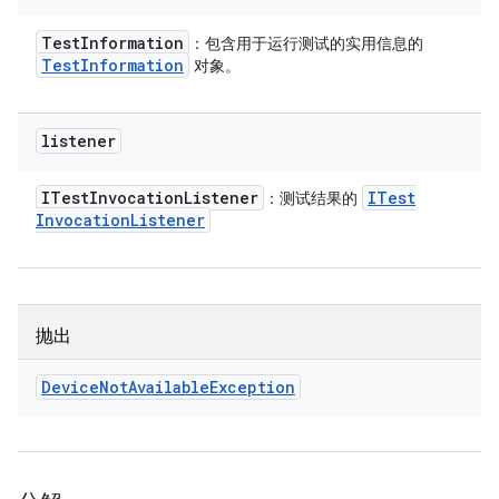
Test
Information
：包含用于运行测试的实用信息的
Test
Information
对象。
listener
ITest
Invocation
Listener
ITest
：测试结果的
Invocation
Listener
抛出
Device
Not
Available
Exception