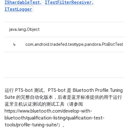
IShardableTest
,
ITestFilterReceiver
,
ITestLogger
java.lang.Object
↳
com.android.tradefed.testtype.pandora.PtsBotTest
运行 PTS-bot 测试。PTS-bot 是 Bluetooth Profile Tuning
Suite 的完整自动化版本，后者是蓝牙标准提供的用于运行
蓝牙主机认证测试的测试工具（请参阅
https://www.bluetooth.com/develop-with-
bluetooth/qualification-listing/qualification-test-
tools/profile-tuning-suite/）。