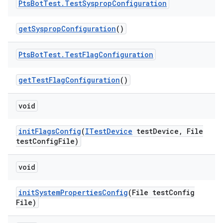
Pts
Bot
Test
.
Test
Sysprop
Configuration
get
Sysprop
Configuration
()
Pts
Bot
Test
.
Test
Flag
Configuration
get
Test
Flag
Configuration
()
void
init
Flags
Config
(
ITest
Device
test
Device
,
File
test
Config
File)
void
init
System
Properties
Config
(File test
Config
File)