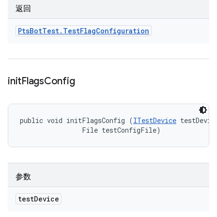
返回
Pts
Bot
Test
.
Test
Flag
Configuration
init
Flags
Config
public void initFlagsConfig (
ITestDevice
 testDevice
                File testConfigFile)
参数
test
Device