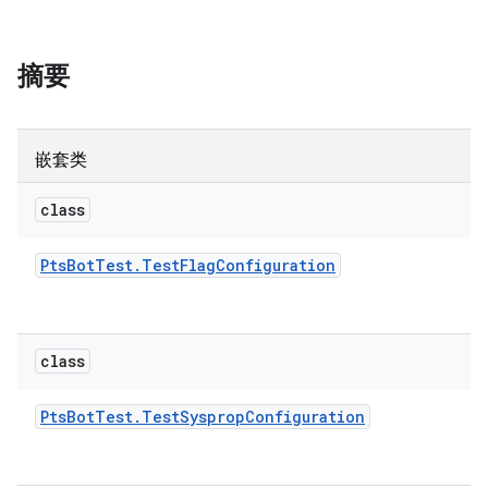
摘要
嵌套类
class
Pts
Bot
Test
.
Test
Flag
Configuration
class
Pts
Bot
Test
.
Test
Sysprop
Configuration