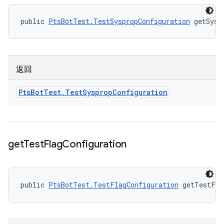
public 
PtsBotTest.TestSyspropConfiguration
 getSysp
返回
Pts
Bot
Test
.
Test
Sysprop
Configuration
get
Test
Flag
Configuration
public 
PtsBotTest.TestFlagConfiguration
 getTestFla