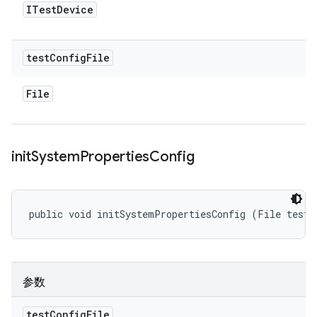
ITest
Device
test
Config
File
File
init
System
Properties
Config
public void initSystemPropertiesConfig (File testC
参数
test
Config
File