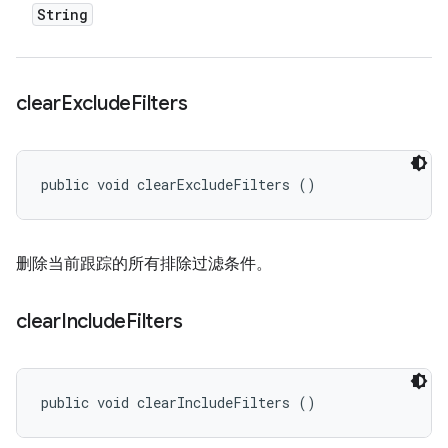
String
clear
Exclude
Filters
public void clearExcludeFilters ()
删除当前跟踪的所有排除过滤条件。
clear
Include
Filters
public void clearIncludeFilters ()