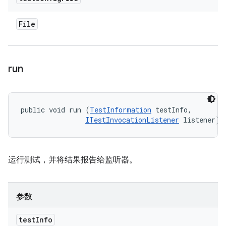
File
run
public void run (
TestInformation
 testInfo, 

ITestInvocationListener
 listener)
运行测试，并将结果报告给监听器。
参数
test
Info