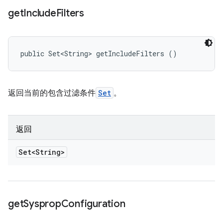
get
Include
Filters
public Set<String> getIncludeFilters ()
返回当前的包含过滤条件
Set
。
返回
Set<String>
get
Sysprop
Configuration