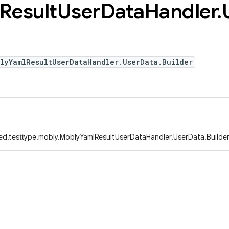
Result
User
Data
Handler
.
lyYamlResultUserDataHandler.UserData.Builder
ed.testtype.mobly.MoblyYamlResultUserDataHandler.UserData.Builde