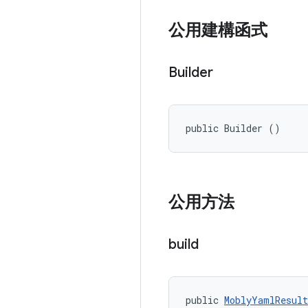
公用建構函式
Builder
public Builder ()
公用方法
build
public 
MoblyYamlResult