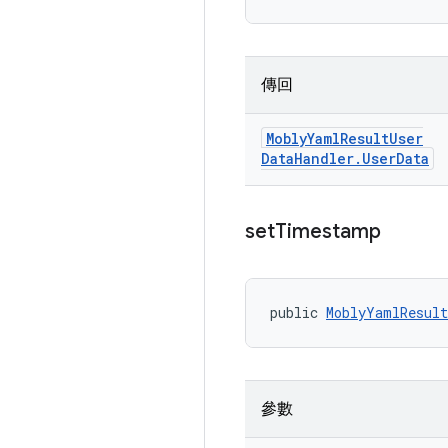
傳回
Mobly
Yaml
Result
User
Data
Handler
.
User
Data
set
Timestamp
public 
MoblyYamlResult
參數