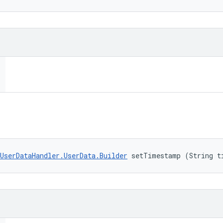
UserDataHandler.UserData.Builder
 setTimestamp (String t