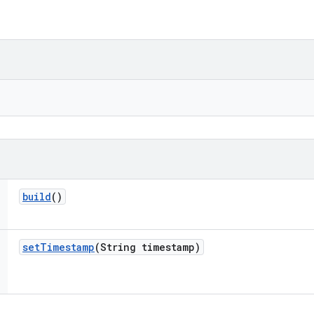
build
()
set
Timestamp
(String timestamp)