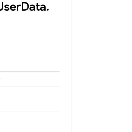
User
Data
.
r