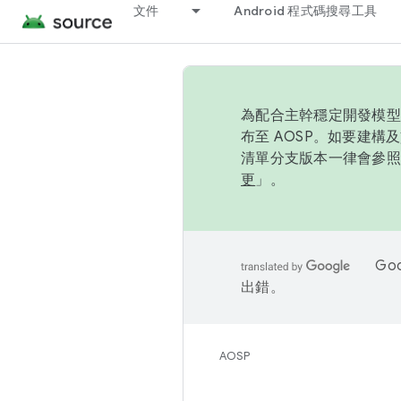
文件
Android 程式碼搜尋工具
為配合主幹穩定開發模型，
布至 AOSP。如要建構及
清單分支版本一律會參照推
更
」。
Go
出錯。
AOSP