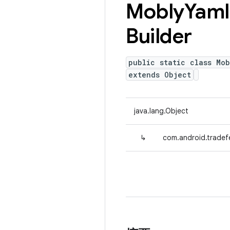
Mobly
Yaml
Builder
public static class Mob
extends Object
java.lang.Object
↳
com.android.tradef