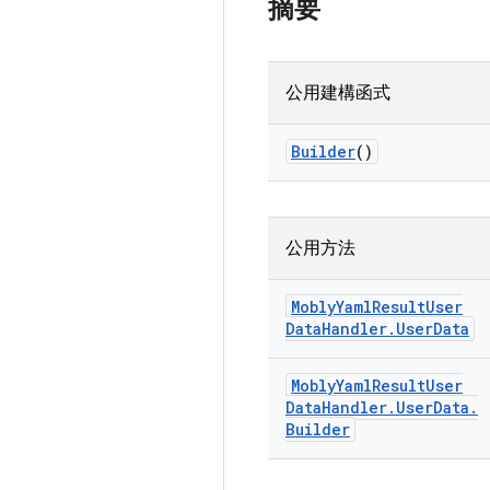
摘要
公用建構函式
Builder
()
公用方法
Mobly
Yaml
Result
User
Data
Handler
.
User
Data
Mobly
Yaml
Result
User
Data
Handler
.
User
Data
.
Builder