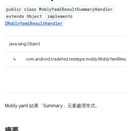
public class MoblyYamlResultSummaryHandler
extends Object
implements
IMoblyYamlResultHandler
java.lang.Object
↳
com.android.tradefed.testtype.mobly.MoblyYamlResul
Mobly yaml 結果「Summary」元素處理常式。
摘要