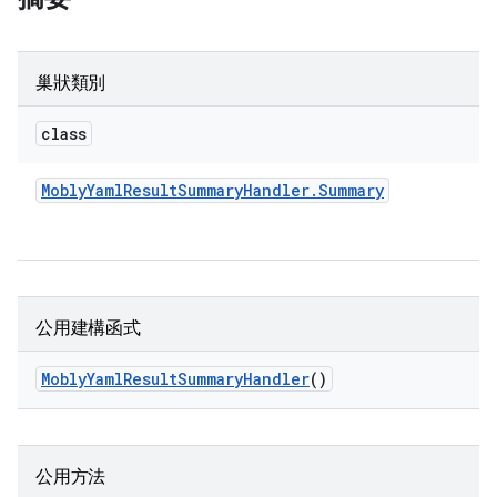
巢狀類別
class
Mobly
Yaml
Result
Summary
Handler
.
Summary
公用建構函式
Mobly
Yaml
Result
Summary
Handler
()
公用方法