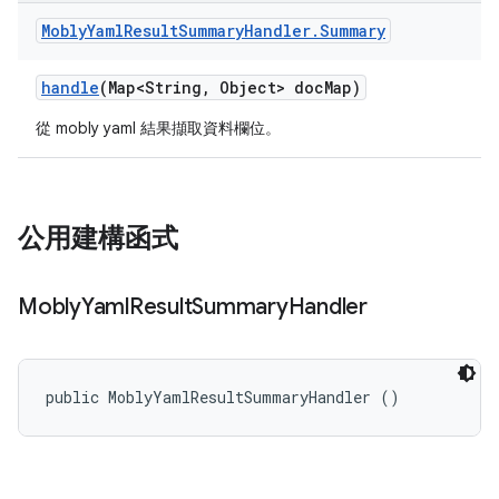
Mobly
Yaml
Result
Summary
Handler
.
Summary
handle
(Map<String
,
Object> doc
Map)
從 mobly yaml 結果擷取資料欄位。
公用建構函式
Mobly
Yaml
Result
Summary
Handler
public MoblyYamlResultSummaryHandler ()