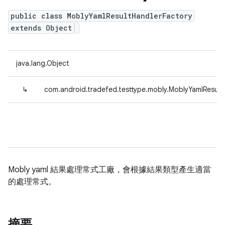
public class MoblyYamlResultHandlerFactory
extends Object
java.lang.Object
↳
com.android.tradefed.testtype.mobly.MoblyYamlResult
Mobly yaml 結果處理常式工廠，會根據結果類型產生適當
的處理常式。
摘要