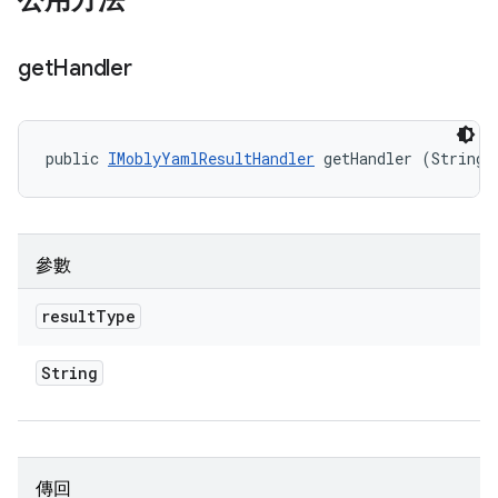
公用方法
get
Handler
public 
IMoblyYamlResultHandler
 getHandler (String 
參數
result
Type
String
傳回