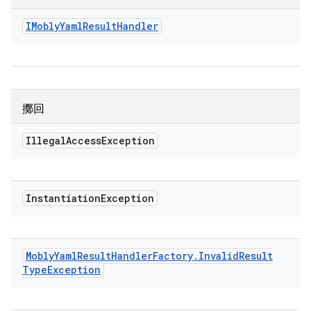
IMobly
Yaml
Result
Handler
擲回
Illegal
Access
Exception
Instantiation
Exception
Mobly
Yaml
Result
Handler
Factory
.
Invalid
Result
Type
Exception