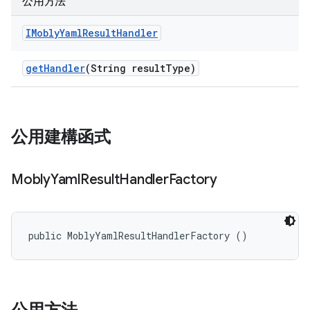
公用方法
IMobly
Yaml
Result
Handler
get
Handler
(String result
Type)
公用建構函式
Mobly
Yaml
Result
Handler
Factory
public MoblyYamlResultHandlerFactory ()