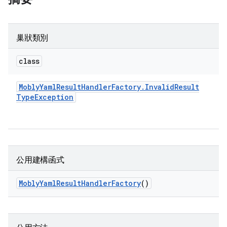
巢狀類別
class
Mobly
Yaml
Result
Handler
Factory
.
Invalid
Result
Type
Exception
公用建構函式
Mobly
Yaml
Result
Handler
Factory
()