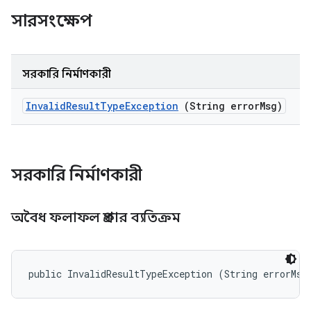
সারসংক্ষেপ
সরকারি নির্মাণকারী
Invalid
Result
Type
Exception
(String error
Msg)
সরকারি নির্মাণকারী
অবৈধ ফলাফল প্রকার ব্যতিক্রম
public InvalidResultTypeException (String errorMsg