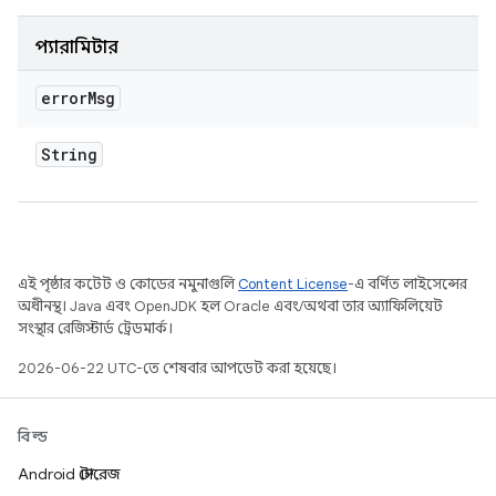
প্যারামিটার
error
Msg
String
এই পৃষ্ঠার কন্টেন্ট ও কোডের নমুনাগুলি
Content License
-এ বর্ণিত লাইসেন্সের
অধীনস্থ। Java এবং OpenJDK হল Oracle এবং/অথবা তার অ্যাফিলিয়েট
সংস্থার রেজিস্টার্ড ট্রেডমার্ক।
2026-06-22 UTC-তে শেষবার আপডেট করা হয়েছে।
বিল্ড
Android স্টোরেজ