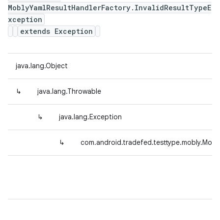
MoblyYamlResultHandlerFactory.InvalidResultTypeE
xception
extends Exception
java.lang.Object
↳
java.lang.Throwable
↳
java.lang.Exception
↳
com.android.tradefed.testtype.mobly.Mobl