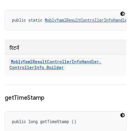
public static 
MoblyYamlResultControllerInfoHandler
रिटर्न
Mobly
Yaml
Result
Controller
Info
Handler
.
Controller
Info
.
Builder
get
Time
Stamp
public long getTimeStamp ()