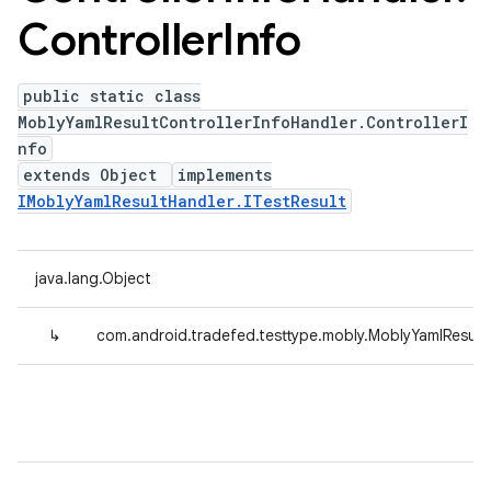
Controller
Info
public static class
MoblyYamlResultControllerInfoHandler.ControllerI
nfo
extends Object
implements
IMoblyYamlResultHandler.ITestResult
java.lang.Object
↳
com.android.tradefed.testtype.mobly.MoblyYamlResultC