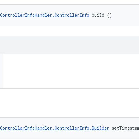
ControllerInfoHandler.ControllerInfo
 build ()
ControllerInfoHandler.ControllerInfo.Builder
 setTimesta