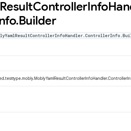
Result
Controller
Info
Han
Info
.
Builder
lyYamlResultControllerInfoHandler.ControllerInfo.Bui
d.testtype.mobly.MoblyYamlResultControllerInfoHandler.ControllerIn