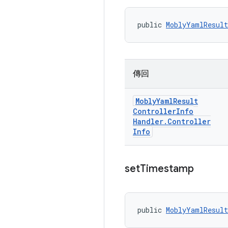
public 
MoblyYamlResult
傳回
Mobly
Yaml
Result
Controller
Info
Handler
.
Controller
Info
set
Timestamp
public 
MoblyYamlResult