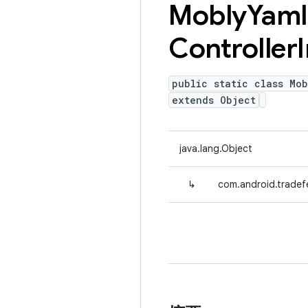
Mobly
Yaml
Controller
public static class Mob
extends Object
java.lang.Object
↳
com.android.tradefe