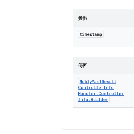
參數
timestamp
傳回
Mobly
Yaml
Result
Controller
Info
Handler
.
Controller
Info
.
Builder