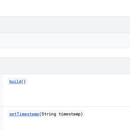
build
()
set
Timestamp
(String timestamp)