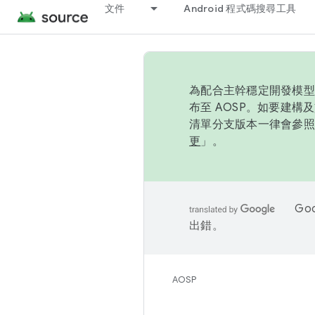
文件
Android 程式碼搜尋工具
為配合主幹穩定開發模型，
布至 AOSP。如要建構及
清單分支版本一律會參照推
更
」。
Go
出錯。
AOSP