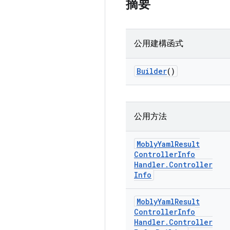
摘要
公用建構函式
Builder
()
公用方法
Mobly
Yaml
Result
Controller
Info
Handler
.
Controller
Info
Mobly
Yaml
Result
Controller
Info
Handler
.
Controller