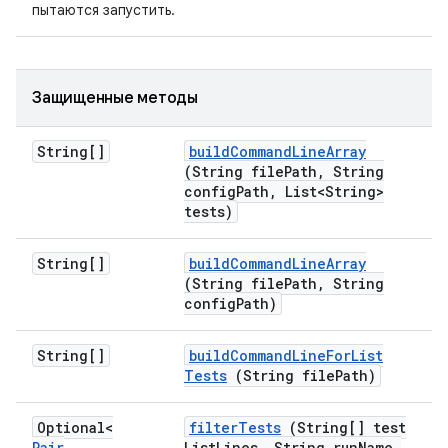
пытаются запустить.
Защищенные методы
String[]
build
Command
Line
Array
(String file
Path
,
String
config
Path
,
List<String>
tests)
String[]
build
Command
Line
Array
(String file
Path
,
String
config
Path)
String[]
build
Command
Line
For
List
Tests
(String file
Path)
Optional<
filter
Tests
(String[] test
Pair
List
Lines
,
String run
Name
,