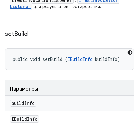
ITest
Invocation
Listener
ITest
Invocation
:
Listener
для результатов тестирования.
set
Build
public void setBuild (
IBuildInfo
 buildInfo)
Параметры
build
Info
IBuild
Info