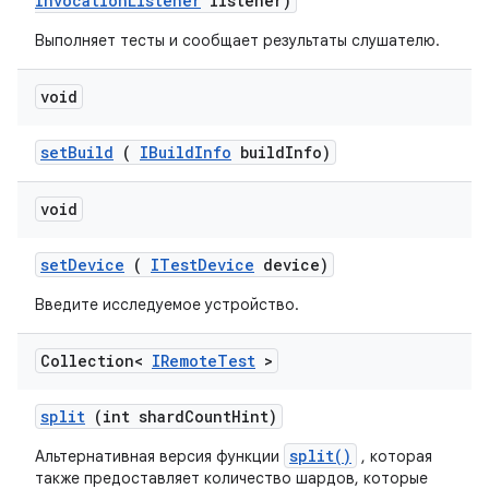
Invocation
Listener
listener)
Выполняет тесты и сообщает результаты слушателю.
void
set
Build
(
IBuild
Info
build
Info)
void
set
Device
(
ITest
Device
device)
Введите исследуемое устройство.
Collection<
IRemote
Test
>
split
(int shard
Count
Hint)
split()
Альтернативная версия функции
, которая
также предоставляет количество шардов, которые