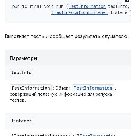
public final void run (
TestInformation
 testInfo, 

ITestInvocationListener
 listener)
Выполняет тесты и сообщает результаты слушателю.
Параметры
test
Info
Test
Information
Test
Information
: Объект
,
содержащий полезную информацию для запуска
тестов.
listener