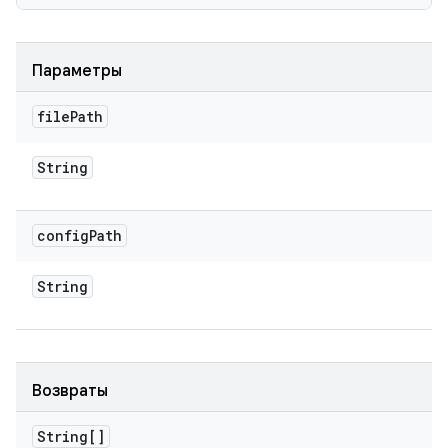
Параметры
file
Path
String
config
Path
String
Возвраты
String[]