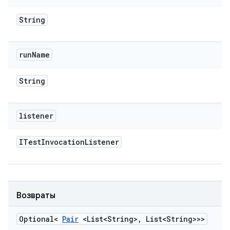
String
run
Name
String
listener
ITest
Invocation
Listener
Возвраты
Optional<
Pair
<List<String>
,
List<String>>>