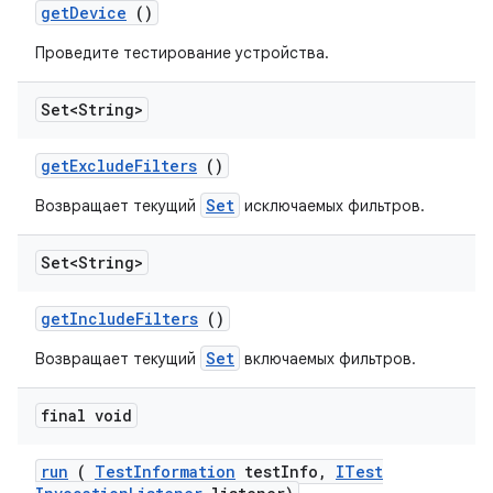
get
Device
()
Проведите тестирование устройства.
Set<String>
get
Exclude
Filters
()
Set
Возвращает текущий
исключаемых фильтров.
Set<String>
get
Include
Filters
()
Set
Возвращает текущий
включаемых фильтров.
final void
run
(
Test
Information
test
Info
,
ITest