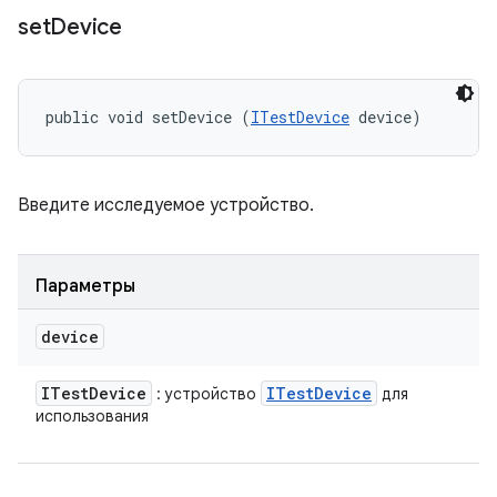
set
Device
public void setDevice (
ITestDevice
 device)
Введите исследуемое устройство.
Параметры
device
ITest
Device
ITest
Device
: устройство
для
использования