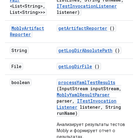
<List<String>
,
ITest
Invocation
Listener
List<String>>>
listener)
Mobly
Artifact
get
Artifact
Reporter
()
Reporter
String
get
Log
Dir
Absolute
Path
()
File
get
Log
Dir
File
()
boolean
process
Yaml
Test
Results
(Input
Stream input
Stream
,
Mobly
Yaml
Result
Parser
parser
,
ITest
Invocation
Listener
listener
,
String
run
Name)
Анализирует результаты тестов
Mobly и формирует отчет о
результатах.