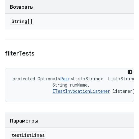
Возвраты
String[]
filter
Tests
protected Optional<
Pair
<List<String>, List<String>
                String runName, 

ITestInvocationListener
 listener)
Параметры
test
List
Lines