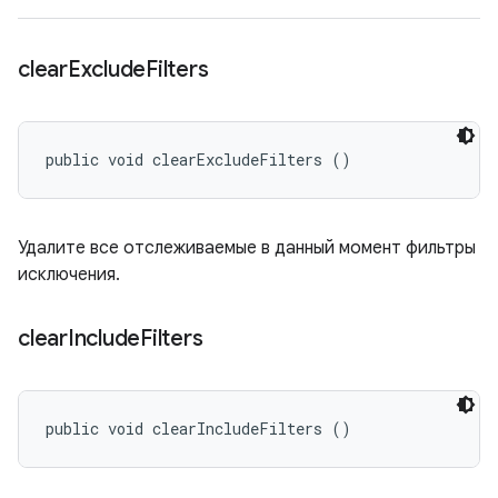
clear
Exclude
Filters
public void clearExcludeFilters ()
Удалите все отслеживаемые в данный момент фильтры
исключения.
clear
Include
Filters
public void clearIncludeFilters ()