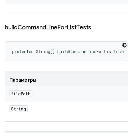
build
Command
Line
For
List
Tests
protected String[] buildCommandLineForListTests (S
Параметры
file
Path
String