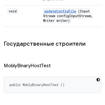
void
update
Config
File
(Input
Stream config
Input
Stream
,
Writer writer)
Государственные строители
Mobly
Binary
Host
Test
public MoblyBinaryHostTest ()