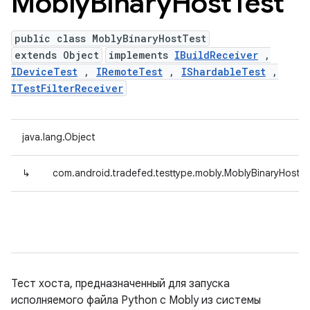
Mobly
Binary
Host
Test
public class MoblyBinaryHostTest
extends Object
implements
IBuildReceiver
,
IDeviceTest
,
IRemoteTest
,
IShardableTest
,
ITestFilterReceiver
java.lang.Object
↳
com.android.tradefed.testtype.mobly.MoblyBinaryHostT
Тест хоста, предназначенный для запуска
исполняемого файла Python с Mobly из системы