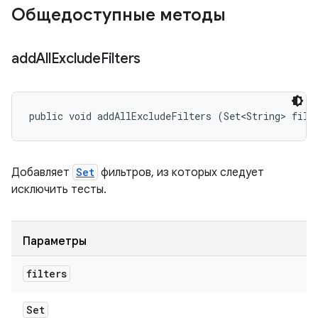
Общедоступные методы
add
All
Exclude
Filters
public void addAllExcludeFilters (Set<String> filt
Добавляет
Set
фильтров, из которых следует
исключить тесты.
Параметры
filters
Set