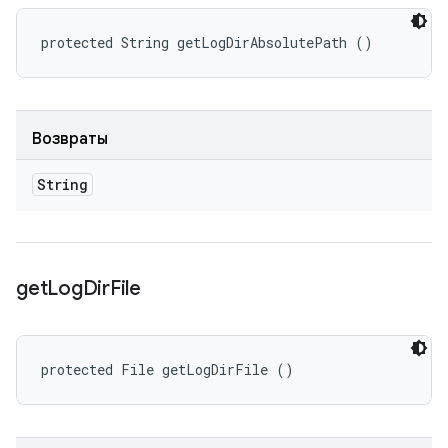
protected String getLogDirAbsolutePath ()
Возвраты
String
get
Log
Dir
File
protected File getLogDirFile ()