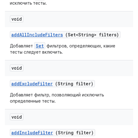
исключить тесты.
void
add
All
Include
Filters
(Set<String> filters)
Set
Добавляет
фильтров, определяющих, какие
тесты следует включить.
void
add
Exclude
Filter
(String filter)
Добавляет фильтр, позволяющий исключить
определенные тесты.
void
add
Include
Filter
(String filter)