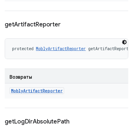
get
Artifact
Reporter
protected 
MoblyArtifactReporter
 getArtifactReporte
Возвраты
Mobly
Artifact
Reporter
get
Log
Dir
Absolute
Path