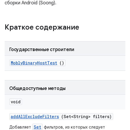
сборки Android (Soong).
Краткое содержание
Государственные строители
Mobly
Binary
Host
Test
()
Общедоступные методы
void
add
All
Exclude
Filters
(Set<String> filters)
Set
Добавляет
фильтров, из которых следует