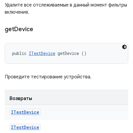
Удалите все отслеживаемые в данный момент фильтры
включения.
get
Device
public 
ITestDevice
 getDevice ()
Проведите тестирование устройства.
Возвраты
ITest
Device
ITest
Device