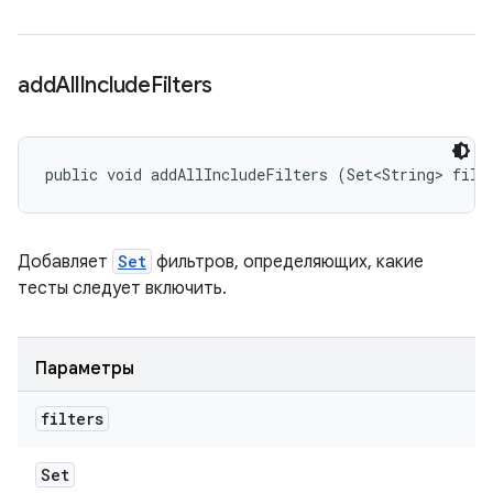
add
All
Include
Filters
public void addAllIncludeFilters (Set<String> filt
Добавляет
Set
фильтров, определяющих, какие
тесты следует включить.
Параметры
filters
Set