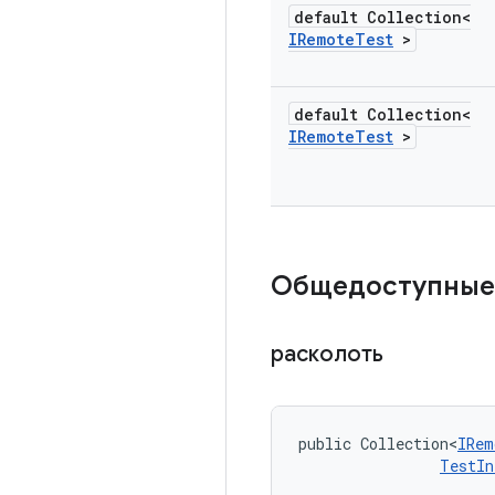
default Collection<
IRemote
Test
>
default Collection<
IRemote
Test
>
Общедоступные
расколоть
public Collection<
IRem
TestIn