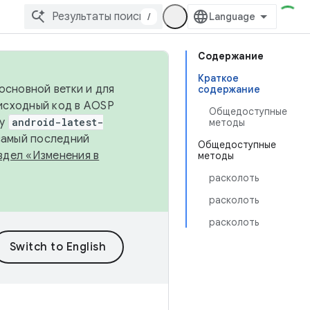
/
Содержание
Краткое
основной ветки и для
содержание
исходный код в AOSP
Общедоступные
ку
android-latest-
методы
 самый последний
Общедоступные
здел «Изменения в
методы
расколоть
расколоть
расколоть