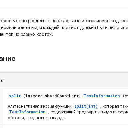
торый можно разделить на отдельные исполняемые подтест
ерминированным, и каждый подтест должен быть независи
ентов на разных хостах.
жание
ды
split
(Integer shard
Count
Hint
,
Test
Information
te
split(int)
Альтернативная версия функции
, которая так
TestInformation
, содержащий предварительную информ
объекта, создающего шарды.