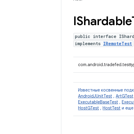
IShardable
public interface IShar
implements
IRemoteTest
com.android.tradefed.testt
Известные косвенные под
AndroidJUnitTest
,
ArtGTest
ExecutableBaseTest
,
Execu
HostGTest
,
HostTest
и еще 