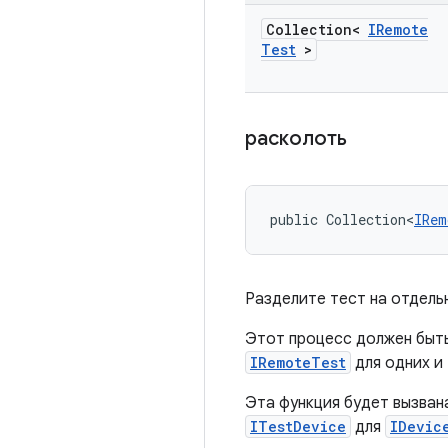
Collection<
IRemote
Test
>
расколоть
public Collection<
IRem
Разделите тест на отдель
Этот процесс должен быть
IRemoteTest
для одних и 
Эта функция будет вызван
ITestDevice
для
IDevic