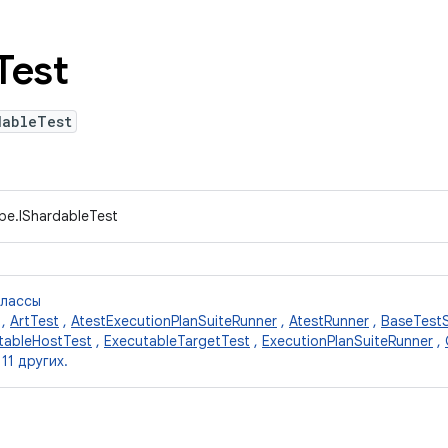
Test
dableTest
ype.IShardableTest
классы
,
ArtTest
,
AtestExecutionPlanSuiteRunner
,
AtestRunner
,
BaseTestS
tableHostTest
,
ExecutableTargetTest
,
ExecutionPlanSuiteRunner
,
11 других.