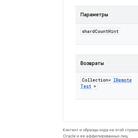
Параметры
shard
Count
Hint
Возвраты
Collection<
IRemote
Test
>
Контент и образцы кода на этой стра
Oracle и ее аффилированных лиц.