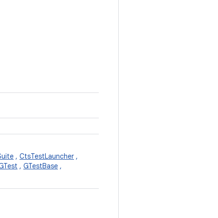
uite
,
CtsTestLauncher
,
GTest
,
GTestBase
,