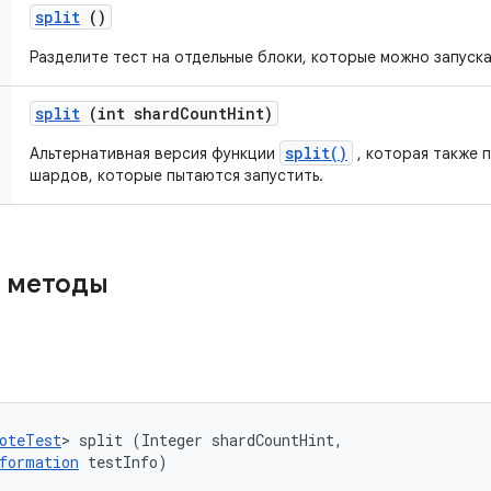
split
()
Разделите тест на отдельные блоки, которые можно запуска
split
(int shard
Count
Hint)
split()
Альтернативная версия функции
, которая также 
шардов, которые пытаются запустить.
 методы
oteTest
> split (Integer shardCountHint, 

formation
 testInfo)