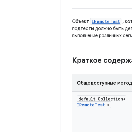
Объект
IRemoteTest
, ко
подтесты должно быть дет
выполнение различных сегм
Краткое содер
Общедоступные мето
default Collection<
IRemote
Test
>