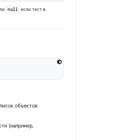
null
или
если тест в
список объектов
сти (например,