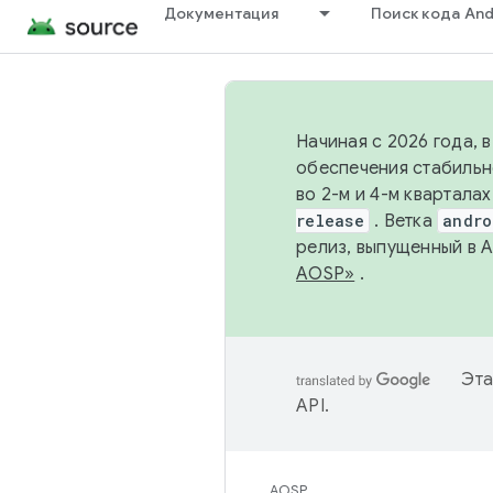
Документация
Поиск кода And
Начиная с 2026 года, 
обеспечения стабильн
во 2-м и 4-м квартала
release
. Ветка
andro
релиз, выпущенный в 
AOSP»
.
Эта
API
.
AOSP