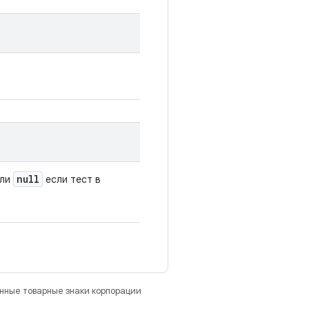
null
или
если тест в
анные товарные знаки корпорации