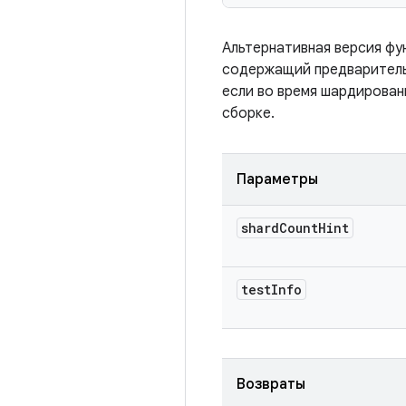
Альтернативная версия ф
содержащий предваритель
если во время шардирован
сборке.
Параметры
shard
Count
Hint
test
Info
Возвраты