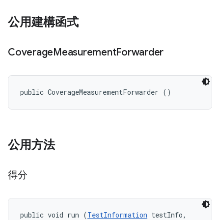
公用建構函式
Coverage
Measurement
Forwarder
public CoverageMeasurementForwarder ()
公用方法
得分
public void run (
TestInformation
 testInfo, 
