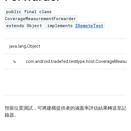
public final class
CoverageMeasurementForwarder
extends Object
implements
IRemoteTest
java.lang.Object
↳
com.android.tradefed.testtype.host.CoverageMeasur
預留位置測試，可將建構提供者的涵蓋率評估結果轉送至記
錄器。