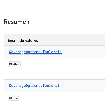
Resumen
Enum
.
de valores
Coverage
Options
.
Toolchain
CLANG
Coverage
Options
.
Toolchain
GCOV