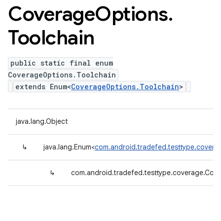
Coverage
Options
.
Toolchain
public static final enum
CoverageOptions.Toolchain
extends Enum<
CoverageOptions.Toolchain
>
java.lang.Object
↳
java.lang.Enum<
com.android.tradefed.testtype.covera
↳
com.android.tradefed.testtype.coverage.Cov