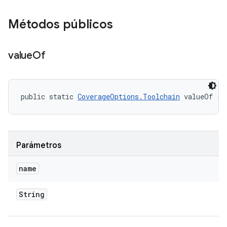
Métodos públicos
value
Of
public static 
CoverageOptions.Toolchain
 valueOf (S
Parámetros
name
String