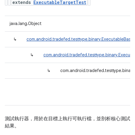
extends
ExecutableTargetTest
java.lang.Object
↳
com.android.tradefed.testtype.binary.ExecutableBase
↳
com.android.tradefed.testtype.binary.Execut
↳
com.android.tradefed.testtype.binary
測試執行器，用於在目標上執行可執行檔，並剖析核心測試
結果。