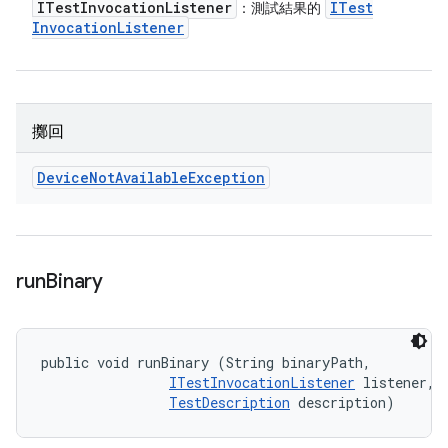
ITest
Invocation
Listener
ITest
：測試結果的
Invocation
Listener
擲回
Device
Not
Available
Exception
run
Binary
public void runBinary (String binaryPath, 

ITestInvocationListener
 listener, 

TestDescription
 description)