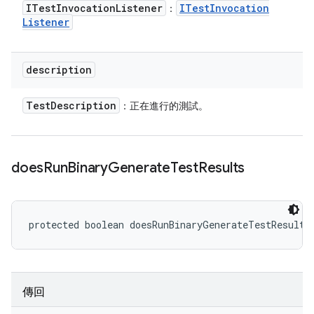
ITest
Invocation
Listener
ITest
Invocation
：
Listener
description
Test
Description
：正在進行的測試。
does
Run
Binary
Generate
Test
Results
protected boolean doesRunBinaryGenerateTestResults
傳回