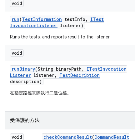
void
run
(
Test
Information
test
Info
,
ITest
Invocation
Listener
listener)
Runs the tests, and reports result to the listener.
void
run
Binary
(String binary
Path
,
ITest
Invocation
Listener
listener
,
Test
Description
description)
在指定路徑實際執行二進位檔。
受保護的方法
void
check
Command
Result
(
Command
Result