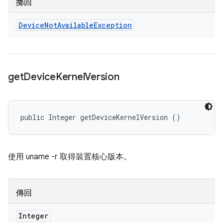
擲回
Device
Not
Available
Exception
get
Device
Kernel
Version
public Integer getDeviceKernelVersion ()
使用 uname -r 取得裝置核心版本。
傳回
Integer