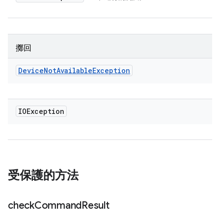
擲回
Device
Not
Available
Exception
IOException
受保護的方法
check
Command
Result