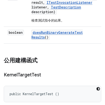
result
,
ITest
Invocation
Listener
listener
,
Test
Description
description)
檢查測試指令的結果。
boolean
does
Run
Binary
Generate
Test
Results
()
公用建構函式
Kernel
Target
Test
public KernelTargetTest ()