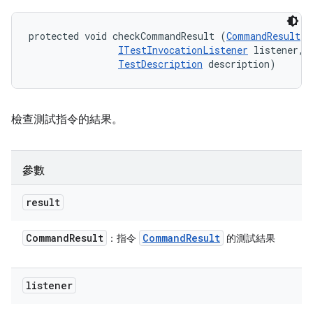
protected void checkCommandResult (
CommandResult
 r
ITestInvocationListener
 listener, 

TestDescription
 description)
檢查測試指令的結果。
參數
result
Command
Result
Command
Result
：指令
的測試結果
listener