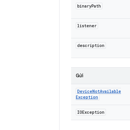
binary
Path
listener
description
Gửi
Device
Not
Available
Exception
IOException