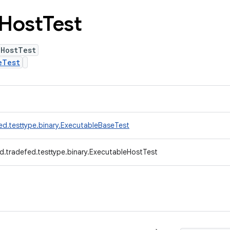
Host
Test
eHostTest
eTest
ed.testtype.binary.ExecutableBaseTest
d.tradefed.testtype.binary.ExecutableHostTest