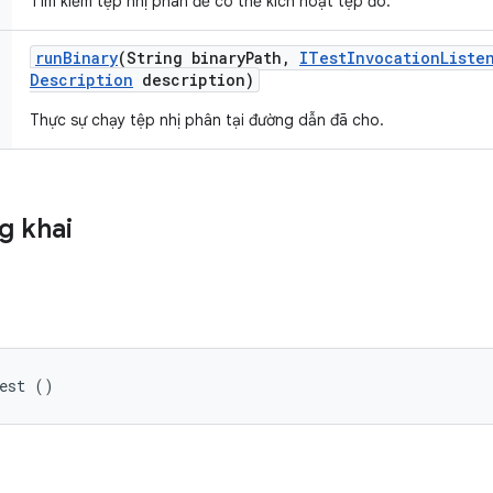
Tìm kiếm tệp nhị phân để có thể kích hoạt tệp đó.
run
Binary
(String binary
Path
,
ITest
Invocation
Liste
Description
description)
Thực sự chạy tệp nhị phân tại đường dẫn đã cho.
g khai
Test ()