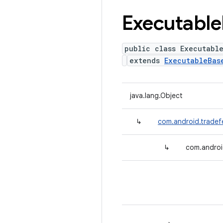
Executable
public class Executabl
extends
ExecutableBas
java.lang.Object
↳
com.android.tradef
↳
com.androi