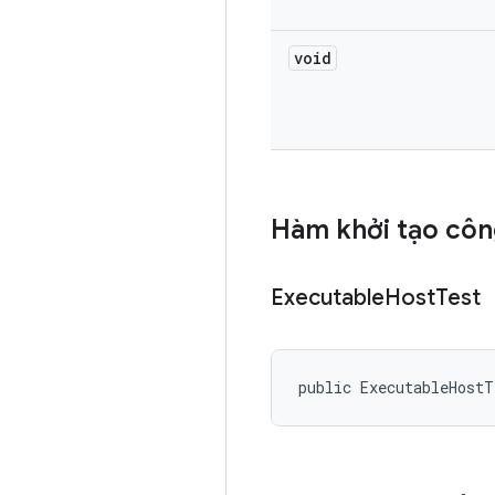
void
Hàm khởi tạo côn
Executable
Host
Test
public ExecutableHost