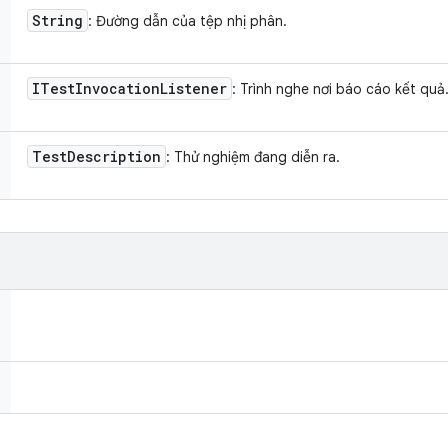
String
: Đường dẫn của tệp nhị phân.
ITest
Invocation
Listener
: Trình nghe nơi báo cáo kết quả
Test
Description
: Thử nghiệm đang diễn ra.