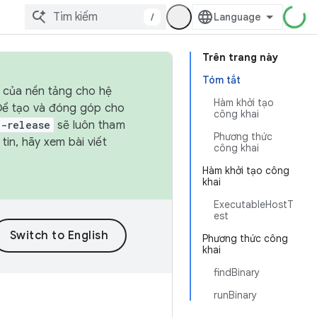
/
Trên trang này
Tóm tắt
h của nền tảng cho hệ
Hàm khởi tạo
 Để tạo và đóng góp cho
công khai
t-release
sẽ luôn tham
Phương thức
in, hãy xem bài viết
công khai
Hàm khởi tạo công
khai
ExecutableHostT
est
Phương thức công
khai
findBinary
runBinary