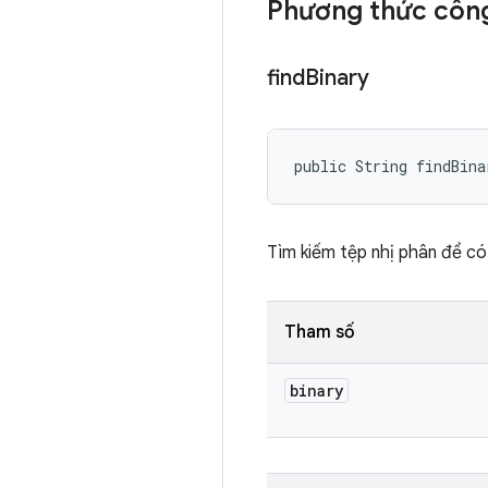
Phương thức công
find
Binary
public String findBina
Tìm kiếm tệp nhị phân để có
Tham số
binary