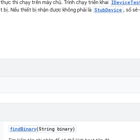
thực thi chạy trên máy chủ. Trình chạy triển khai
IDeviceTes
ết bị. Nếu thiết bị nhận được không phải là
StubDevice
, số sê
find
Binary
(String binary)