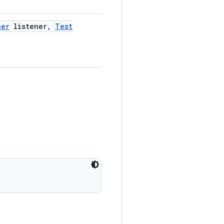
ner
listener
,
Test