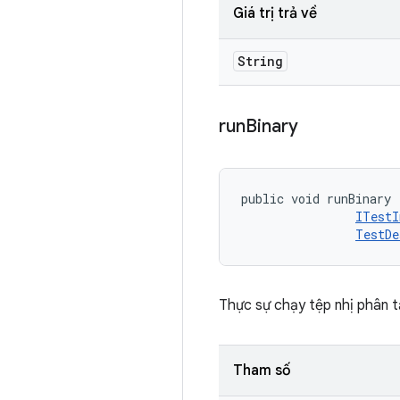
Giá trị trả về
String
run
Binary
public void runBinary 
ITestI
TestDe
Thực sự chạy tệp nhị phân t
Tham số