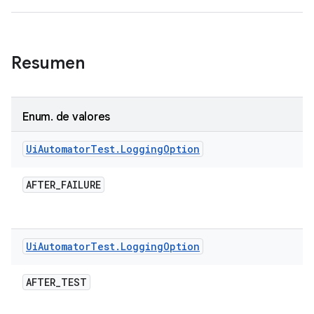
Resumen
Enum
.
de valores
Ui
Automator
Test
.
Logging
Option
AFTER
_
FAILURE
Ui
Automator
Test
.
Logging
Option
AFTER
_
TEST