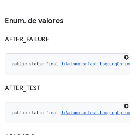
Enum
.
de valores
AFTER
_
FAILURE
public static final 
UiAutomatorTest.LoggingOption
 
AFTER
_
TEST
public static final 
UiAutomatorTest.LoggingOption
 