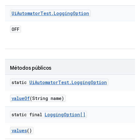
Ui
Automator
Test
.
Logging
Option
OFF
Métodos públicos
static
Ui
Automator
Test
.
Logging
Option
value
Of
(String name)
static final
Logging
Option[]
values
()