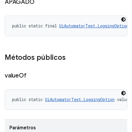
APAGADO
public static final 
UiAutomatorTest.LoggingOption
 
Métodos públicos
value
Of
public static 
UiAutomatorTest.LoggingOption
 valueO
Parámetros