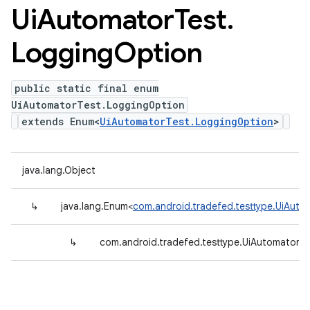
Ui
Automator
Test
.
Logging
Option
public static final enum
UiAutomatorTest.LoggingOption
extends Enum<
UiAutomatorTest.LoggingOption
>
java.lang.Object
↳
java.lang.Enum<
com.android.tradefed.testtype.UiAut
↳
com.android.tradefed.testtype.UiAutomatorT