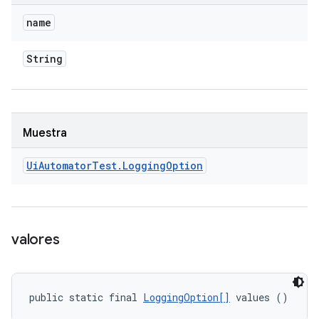
name
String
Muestra
Ui
Automator
Test
.
Logging
Option
valores
public static final 
LoggingOption[]
 values ()